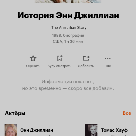
История Энн Джиллиан
The Ann Jillian Story
1988, биография
США, 1 ч 36 мин
Оценить
Буду смотреть
Добавить
Еще
Информации пока нет,
но это временно — скоро все добавим.
Актёры
Все
Энн Джиллиан
Томас Хауф