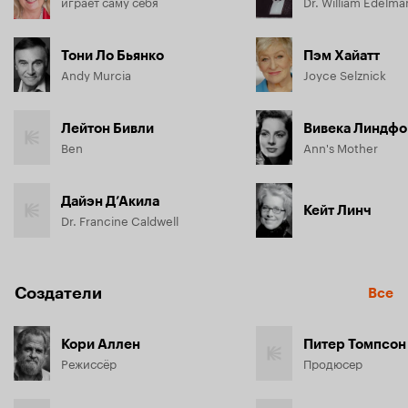
играет саму себя
Dr. William Edelma
Тони Ло Бьянко
Пэм Хайатт
Andy Murcia
Joyce Selznick
Лейтон Бивли
Вивека Линдф
Ben
Ann's Mother
Дайэн Д’Акила
Кейт Линч
Dr. Francine Caldwell
Создатели
Все
Кори Аллен
Питер Томпсон
Режиссёр
Продюсер