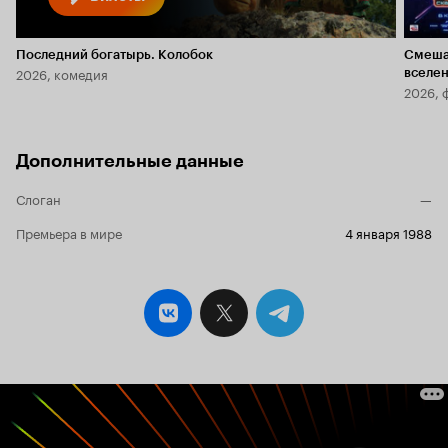
Последний богатырь. Колобок
Смеша
2026, комедия
вселе
2026, 
Дополнительные данные
Слоган
—
Премьера в мире
4 января 1988