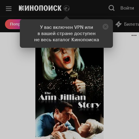
Войти
Онлайн-кинотеатр
Билет
Попробовать Плюс
У вас включен VPN или
в вашей стране доступен
не весь каталог Кинопоиска