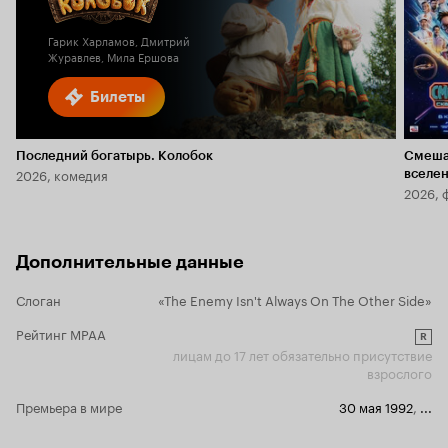
6.1
Гарик Харламов, Дмитрий
Журавлев, Мила Ершова
Билеты
Последний богатырь. Колобок
Смеша
2026, комедия
вселе
2026, 
Дополнительные данные
Слоган
«The Enemy Isn't Always On The Other Side»
Рейтинг MPAA
R
лицам до 17 лет обязательно присутствие
взрослого
Премьера в мире
30 мая 1992
,
...