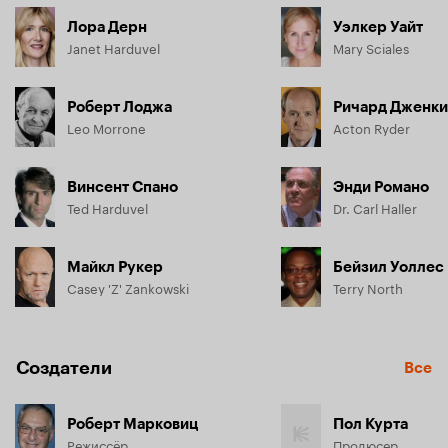
Лора Дерн
Уэлкер Уайт
Janet Harduvel
Mary Sciales
Роберт Лоджа
Ричард Дженк
Leo Morrone
Acton Ryder
Винсент Спано
Энди Романо
Ted Harduvel
Dr. Carl Haller
Майкл Рукер
Бейзил Уоллес
Casey 'Z' Zankowski
Terry North
Создатели
Все
Роберт Марковиц
Пол Курта
Режиссёр
Продюсер