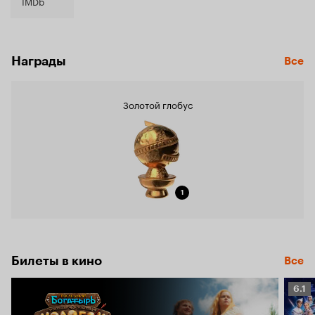
6.1
IMDb
Награды
Все
Золотой глобус
1
Билеты в кино
Все
Рейт
6.1
Кино