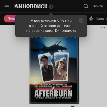
Войти
Онлайн-кинотеатр
Билет
Попробовать Плюс
У вас включен VPN или
в вашей стране доступен
не весь каталог Кинопоиска