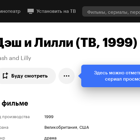
инотеатр
Установить на ТВ
Дэш и Лилли (ТВ, 1999)
sh and Lilly
Здесь можно отмет
Буду смотреть
сериал просм
 фильме
д производства
1999
рана
Великобритания
,
США
нр
драма