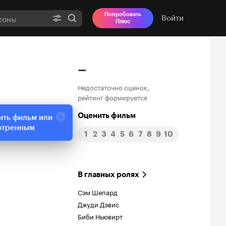
Попробовать
Войти
Плюс
–
Недостаточно оценок,
рейтинг формируется
Оценить фильм
ить фильм или
отренным
1
2
3
4
5
6
7
8
9
10
В главных ролях
Сэм Шепард
Джуди Дэвис
Биби Ньювирт