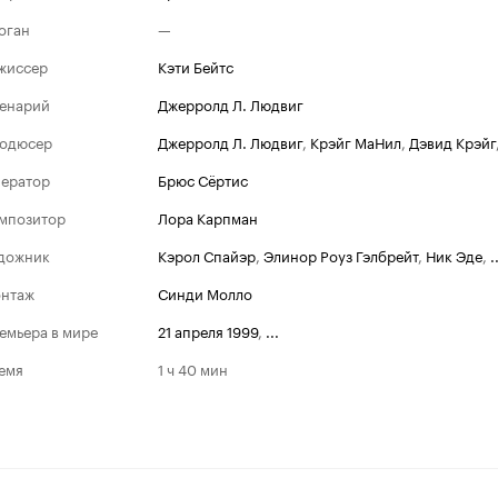
оган
—
жиссер
Кэти Бейтс
енарий
Джерролд Л. Людвиг
одюсер
Джерролд Л. Людвиг
,
Крэйг МаНил
,
Дэвид Крэйг
ератор
Брюс Сёртис
мпозитор
Лора Карпман
дожник
Кэрол Спайэр
,
Элинор Роуз Гэлбрейт
,
Ник Эде
,
.
Золотой гл
нтаж
Синди Молло
Номина
емьера в мире
21 апреля 1999
,
...
2000
Лучший ак
емя
1 ч 40 мин
сериала ил
Лучшая ак
сериала ил
Лучший ми
фильм на Т