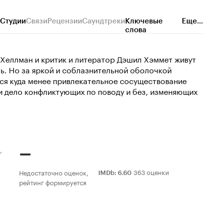
Студии
Связи
Рецензии
Саундтреки
Ключевые
Еще...
слова
Хеллман и критик и литератор Дэшил Хэммет живут
ть. Но за яркой и соблазнительной оболочкой
тся куда менее привлекательное сосуществование
о и дело конфликтующих по поводу и без, изменяющих
–
363 оценки
Недостаточно оценок,
IMDb
:
6.60
рейтинг формируется