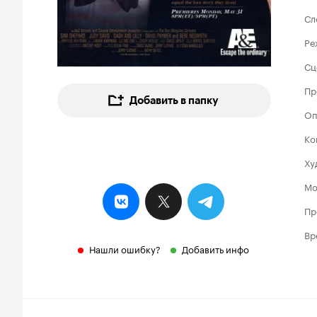
Сл
Ре
Сц
Пр
Добавить в папку
Оп
Ко
Ху
Мо
Пр
Вр
Нашли ошибку?
Добавить инфо