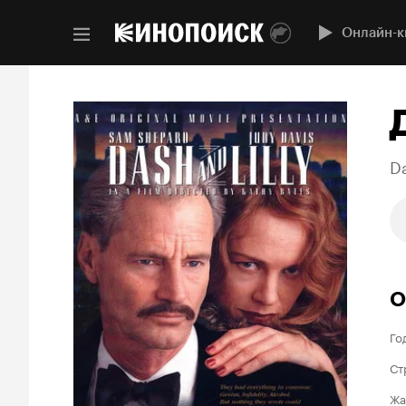
Онлайн-к
Da
О
Го
Ст
Жа