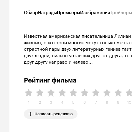
Обзор
Награды
Премьеры
Изображения
Трейлеры
Известная американская писательница Лилиан 
жизнью, о которой многие могут только мечта
страстной пары двух литературных гениев таи
двух людей, сильно уставших друг от друга, т
друг другу направо и налево...
Рейтинг фильма
1
2
3
4
5
6
7
8
9
10
Написать рецензию