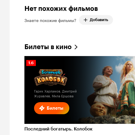
Нет похожих фильмов
Знаете похожие фильмы?
Добавить
Билеты в кино
Рейтинг
1.6
Кинопоиска
1.6
Гарик Харламов, Дмитрий
Журавлев, Мила Ершова
Билеты
Последний богатырь. Колобок