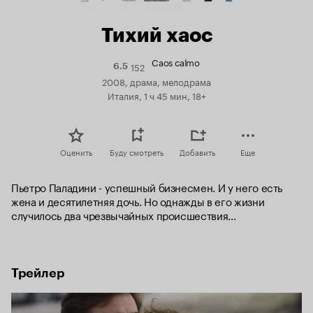
Тихий хаос
Caos calmo
152
Рейтинг
6.5
Кинопоиска
2008, драма, мелодрама
6.5
Италия, 1 ч 45 мин, 18+
Оценить
Буду смотреть
Добавить
Еще
Пьетро Паладини - успешный бизнесмен. И у него есть 
жена и десятилетняя дочь. Но однажды в его жизни 
случилось два чрезвычайных происшествия...
Трейлер