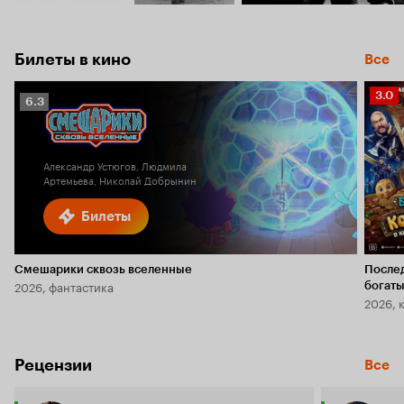
Билеты в кино
Все
Рейт
3.0
Рейтинг
6.3
Кино
Кинопоиска
3.0
6.3
Александр Устюгов, Людмила
Артемьева, Николай Добрынин
Билеты
Смешарики сквозь вселенные
После
2026, фантастика
богаты
2026, 
Рецензии
Все