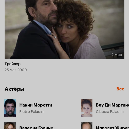
2 мин
Длительность 2 мин
Трейлер
25 мая 2009
Актёры
Все
Нанни Моретти
Блу Ди Мартин
Pietro Paladini
Claudia Paladini
Валерия Голино
Ипполит Жира