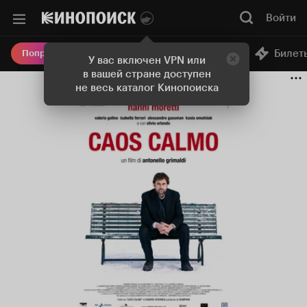
Войти
Онлайн-кинотеатр
Билет
Попробовать Плюс
У вас включен VPN или
в вашей стране доступен
не весь каталог Кинопоиска