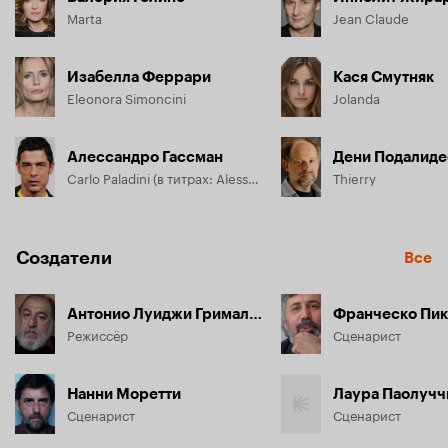
Marta
Jean Claude
Изабелла Феррари
Кася Смутняк
Eleonora Simoncini
Jolanda
Алессандро Гассман
Дени Подалиде
Carlo Paladini (в титрах: Alessandro Gassman)
Thierry
Создатели
Все
Антонио Луиджи Гримальди
Франческо Пик
Режиссёр
Сценарист
Нанни Моретти
Лаура Паолучч
Сценарист
Сценарист