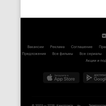
Вакансии
Реклама
Соглашение
Пра
Предложения
Все фильмы
Все сериалы
Акции и по
© 2003 —
2026
,
Кинопоиск
Телепрогр
18
+