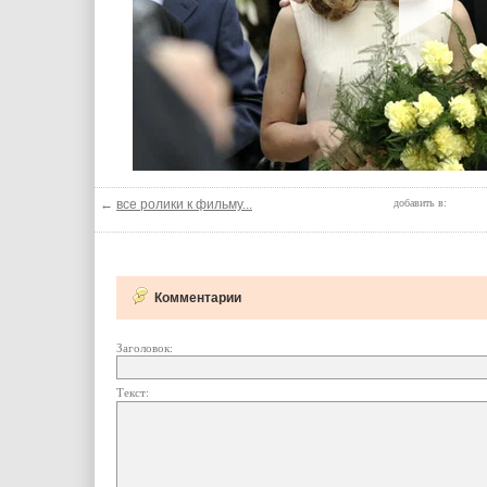
←
все ролики к фильму...
добавить в:
Комментарии
Заголовок:
Текст: