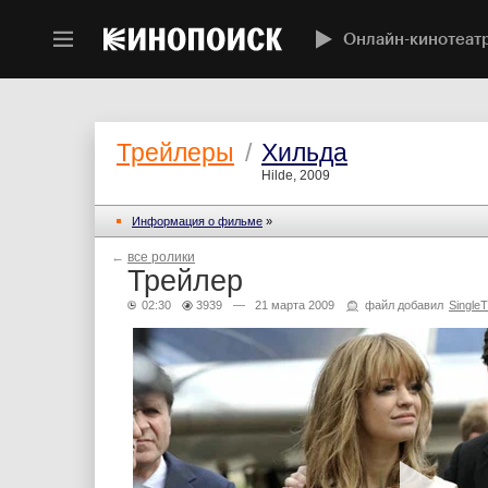
Онлайн-кинотеат
Трейлеры
/
Хильда
Hilde, 2009
Информация о фильме
»
←
все ролики
Трейлер
02:30
3939
— 21 марта 2009
файл добавил
SingleT