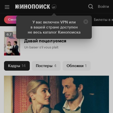
Войти
Онлайн-кинотеатр
Билеты в 
Смотреть кино
У вас включен VPN или
в вашей стране доступен
не весь каталог Кинопоиска
Рейтинг
6.7
Кинопоиска
Давай поцелуемся
6.7
Un baiser s'il vous plaît
Кадры
14
Постеры
4
Обложки
1