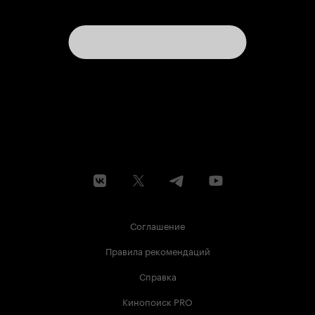
Соглашение
Правила рекомендаций
Справка
Кинопоиск PRO