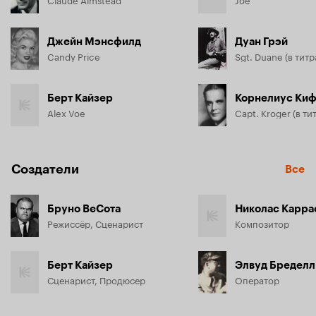
Джейн Мэнсфилд
Дуан Грэй
Candy Price
Берт Кайзер
Корнелиус Ки
Alex Voe
Создатели
Все
Бруно ВеСота
Николас Карра
Режиссёр, Сценарист
Композитор
Берт Кайзер
Элвуд Бределл
Сценарист, Продюсер
Оператор