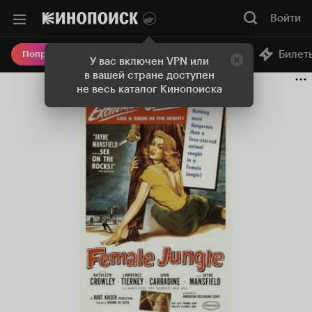
Войти
Онлайн-кинотеатр
Билет
Попробовать Плюс
У вас включен VPN или
в вашей стране доступен
не весь каталог Кинопоиска