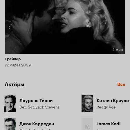
2 мин
Длительность 2 мин
Трейлер
22 марта 2009
Актёры
Все
Лоуренс Тирни
Кэтлин Краули
Det. Sgt. Jack Stevens
Peggy Voe
Джон Кэрредин
James Kodl
Claude Almstead
Joe