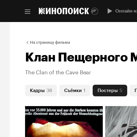
Онлайн-к
На страницу фильма
Клан Пещерного 
The Clan of the Cave Bear
Кадры
38
Съёмки
1
Постеры
5