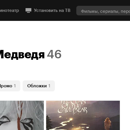
инотеатр
Установить на ТВ
Медведя
46
Промо
1
Обложки
1