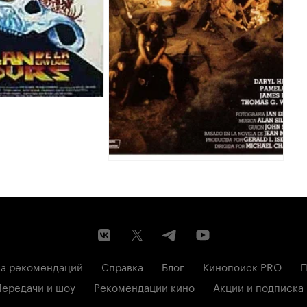
а рекомендаций
Справка
Блог
Кинопоиск PRO
П
Передачи и шоу
Рекомендации кино
Акции и подписка