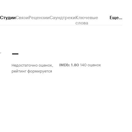
Студии
Связи
Рецензии
Саундтреки
Ключевые
Еще...
слова
–
140 оценок
Недостаточно оценок,
IMDb
:
1.80
рейтинг формируется