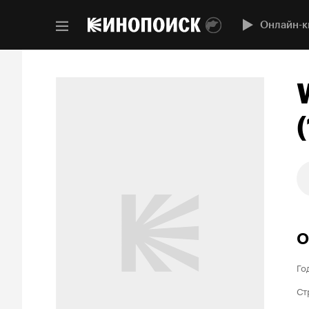
Онлайн-к
О
Го
Ст