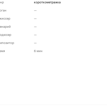
нр
короткометражка
оган
—
жиссер
—
енарий
—
одюсер
—
мпозитор
—
емя
6 мин