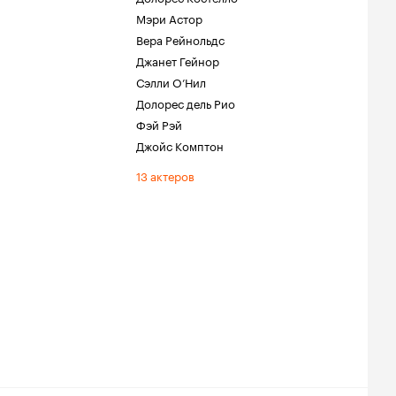
Мэри Астор
Вера Рейнольдс
Джанет Гейнор
Сэлли О’Нил
Долорес дель Рио
Фэй Рэй
Джойс Комптон
13 актеров