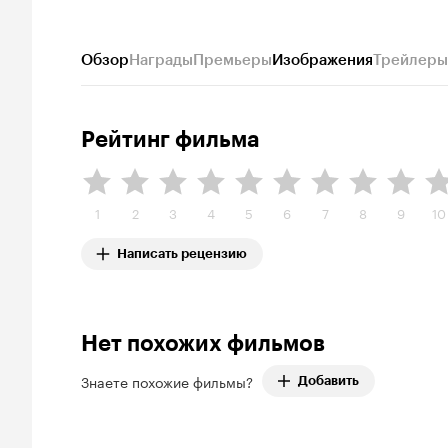
Обзор
Награды
Премьеры
Изображения
Трейлеры
Рейтинг фильма
1
2
3
4
5
6
7
8
9
10
Написать рецензию
Нет похожих фильмов
Знаете похожие фильмы?
Добавить