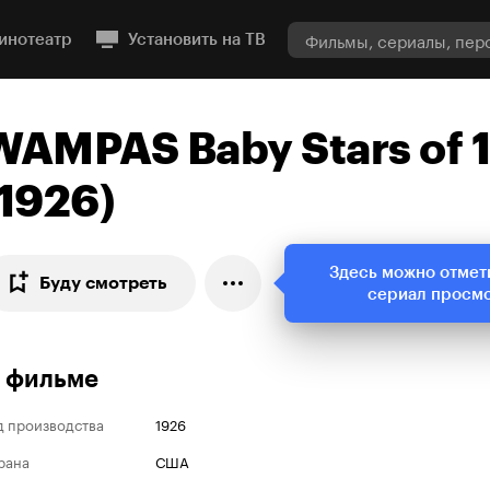
инотеатр
Установить на ТВ
WAMPAS Baby Stars of 
(1926)
Здесь можно отмет
Буду смотреть
сериал просм
 фильме
д производства
1926
рана
США