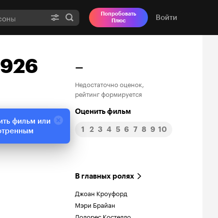
Попробовать
Войти
Плюс
1926
–
Недостаточно оценок,
рейтинг формируется
Оценить фильм
ить фильм или
1
2
3
4
5
6
7
8
9
10
отренным
В главных ролях
Джоан Кроуфорд
Мэри Брайан
Долорес Костелло