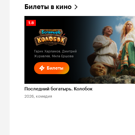
Билеты в кино
Рейтинг
1.8
Кинопоиска
1.8
Гарик Харламов, Дмитрий
Журавлев, Мила Ершова
Билеты
Последний богатырь. Колобок
2026, комедия