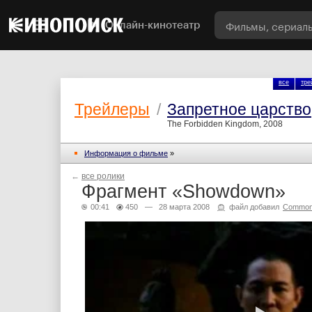
Онлайн-кинотеатр
все
тре
Трейлеры
/
Запретное царство
The Forbidden Kingdom, 2008
Информация о фильме
»
←
все ролики
Фрагмент «Showdown»
00:41
450
— 28 марта 2008
файл добавил
Common