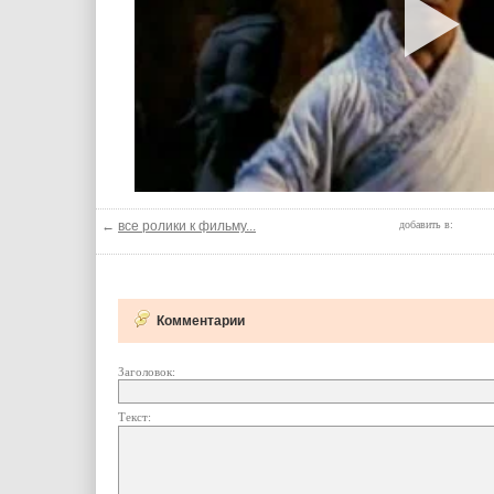
←
все ролики к фильму...
добавить в:
Комментарии
Заголовок:
Текст: