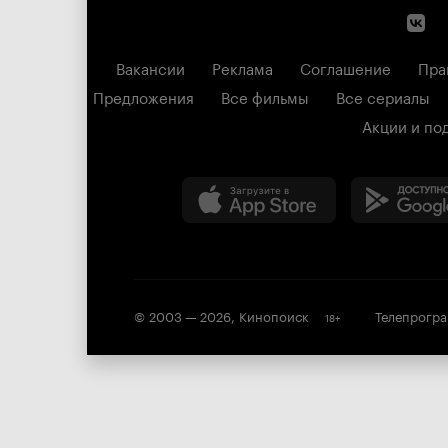
Вакансии
Реклама
Соглашение
Пра
Предложения
Все фильмы
Все сериалы
Акции и по
© 2003 —
2026
,
Кинопоиск
Телепрогр
18
+