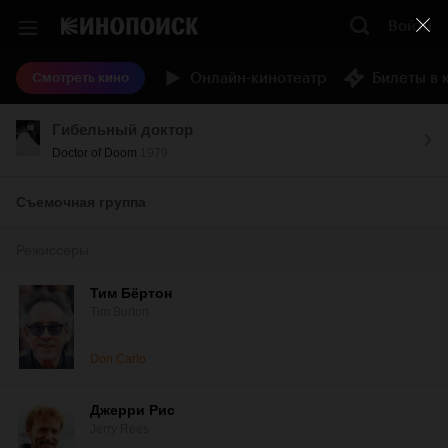
Войти
Онлайн-кинотеатр
Билеты в 
Смотреть кино
Гибельный доктор
Doctor of Doom
1979
Съемочная группа
Режиссеры
Тим Бёртон
Tim Burton
Don Carlo
Джерри Рис
Jerry Rees