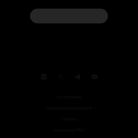
Соглашение
Правила рекомендаций
Справка
Кинопоиск PRO