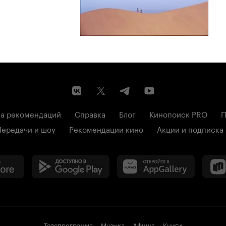
а рекомендаций
Справка
Блог
Кинопоиск PRO
П
Передачи и шоу
Рекомендации кино
Акции и подписка
Телепрограмма
Музыка
Афиша
Книги