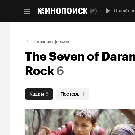
Онлайн-к
На страницу фильма
The Seven of Daran:
Rock
6
Кадры
5
Постеры
1