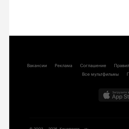
Вакансии
Реклама
Соглашение
Правил
Все мультфильмы
© 2003 —
2026
,
Кинопоиск
18
+