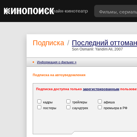
Онлайн-кинотеатр
Подписка
/
Последний оттоман
Son Osmanli: Yandim Ali, 2007
Информация o фильме »
Подписка на автоуведомления
Подписка доступна только
зарегистрированным
пользова
кадры
трейлеры
афиша
постеры
саундтрек
премьера в РФ