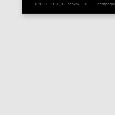
© 2003 —
2026
,
Кинопоиск
Телепрогр
18
+