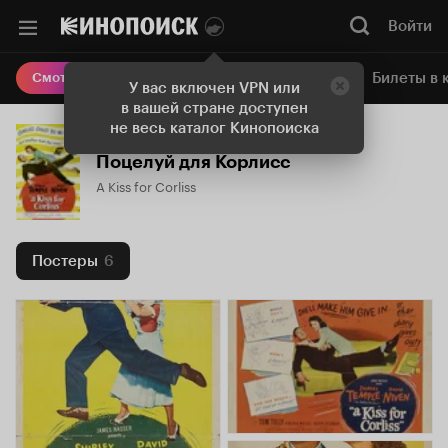
Войти
Онлайн-кинотеатр
Билеты в 
Смотреть кино
У вас включен VPN или
в вашей стране доступен
не весь каталог Кинопоиска
Поцелуй для Корлисс
A Kiss for Corliss
Постеры
6