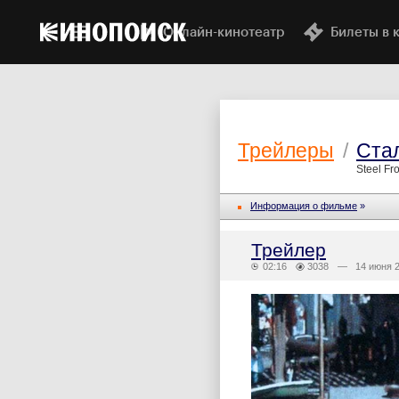
Онлайн-кинотеатр
Билеты в 
Трейлеры
/
Ста
Steel Fro
Информация о фильме
»
Трейлер
02:16
3038
— 14 июня 