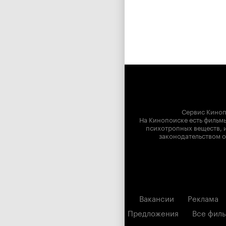
Сервис Киноп
На Кинопоиске есть фильмы
психотропных веществ, и
законодательством о
Вакансии
Реклама
Предложения
Все фил