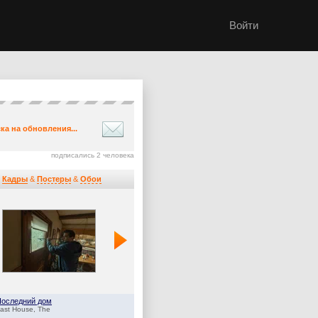
Войти
ка на обновления...
подписались 2 человека
Кадры
&
Постеры
&
Обои
Последний дом
Оленёнок
ast House, The
Baby Reindeer