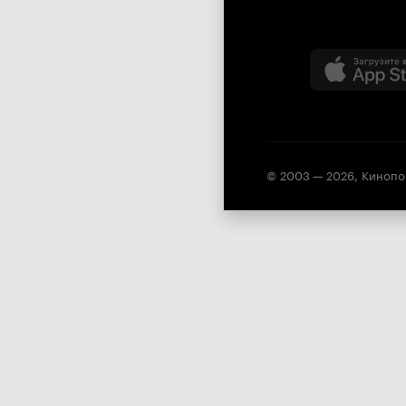
© 2003 —
2026
,
Кинопо