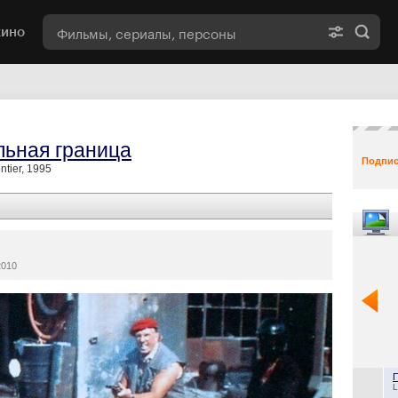
кино
льная граница
Подпис
ntier, 1995
2010
L