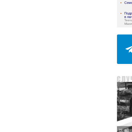
Семе
Подр
в ла
Teen
Mias
Ночь ох