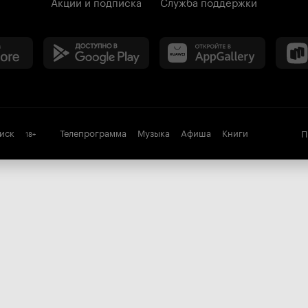
Акции и подписка
Служба поддержки
иск
Телепрограмма
Музыка
Афиша
Книги
П
18
+