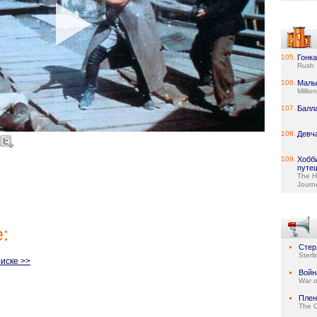
105.
Гонка
Rush
106.
Малы
Millio
107.
Балл
108.
Девч
109.
Хобб
путе
The H
Journ
:
Стер
Sterl
иске >>
Войн
War o
Плен
The C