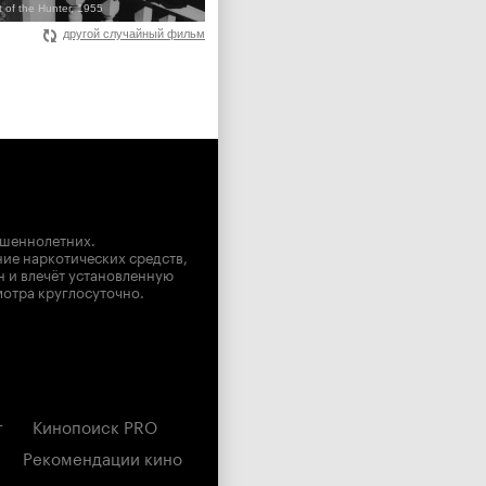
 of the Hunter, 1955
другой случайный фильм
ршеннолетних.
ние наркотических средств,
н и влечёт установленную
мотра круглосуточно.
г
Кинопоиск PRO
Рекомендации кино