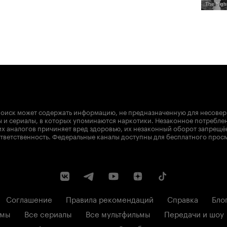
The Night
оиск может содержать информацию, не предназначенную для несове
 и сериалы, в которых упоминаются наркотики. Незаконное потребле
х аналогов причиняет вред здоровью, их незаконный оборот запрещё
тветственность. Федеральные каналы доступны для бесплатного прос
Соглашение
Правила рекомендаций
Справка
Бло
ьмы
Все сериалы
Все мультфильмы
Передачи и шоу