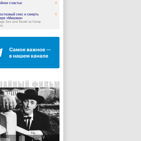
йное счастье
4
остковый секс и смерть
1
гере «Миазма»
age Sex and Death at Camp
ma
отника