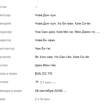
оган
—
жиссер
Чхве Дон-хун
енарий
Чхве Дон-хун
,
Хо Ён-ман
,
Ким Сэ-ён
одюсер
Чха Сын-джэ
,
Ким Ми-хи
,
Мин Джин-ги
,
...
ератор
Чхве Ён-хван
мпозитор
Чан Ён-гю
дожник
Ян Хон-сам
,
Чо Сан-гён
,
Ким Со-ён
нтаж
Щин Мин-гён
оры в мире
$39 212 715
ители
,
...
5.7 млн
емьера в мире
28 сентября 2006
,
...
емя
2 ч 19 мин