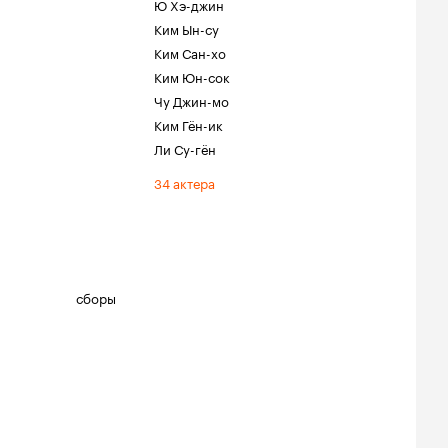
Ю Хэ-джин
Ким Ын-су
Ким Сан-хо
Ким Юн-сок
Чу Джин-мо
Ким Гён-ик
Ли Су-гён
34 актера
сборы