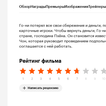
Обзор
Награды
Премьеры
Изображения
Трейлеры
Го-ни потерял все свои сбережения и деньги, 
карточные игроки. Чтобы вернуть деньги, Го-ни
стране, господина Пхёна. Он становится извес
Чон, которая руководит проведением подпольны
соглашается с ней работать.
Рейтинг фильма
1
2
3
4
5
6
7
8
9
10
Написать рецензию