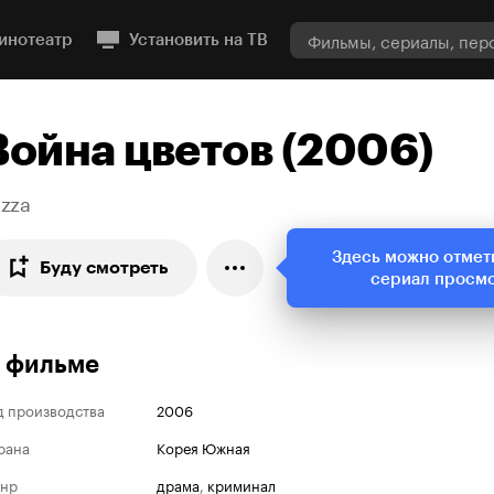
инотеатр
Установить на ТВ
Война цветов (2006)
azza
Здесь можно отмет
Буду смотреть
сериал просм
 фильме
д производства
2006
рана
Корея Южная
нр
драма
,
криминал