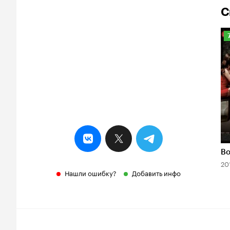
С
Р
К
7
Во
20
Нашли ошибку?
Добавить инфо