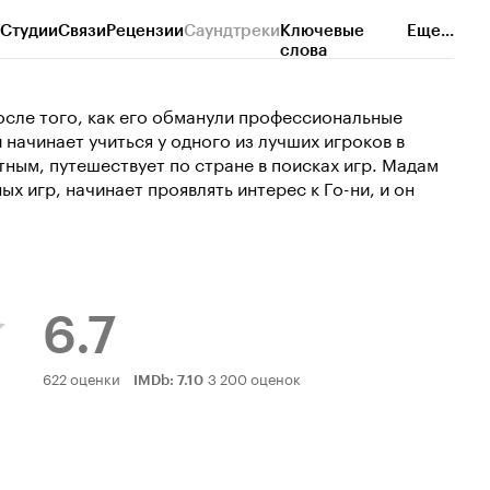
Студии
Связи
Рецензии
Саундтреки
Ключевые
Еще...
слова
после того, как его обманули профессиональные
 начинает учиться у одного из лучших игроков в
тным, путешествует по стране в поисках игр. Мадам
х игр, начинает проявлять интерес к Го-ни, и он
6.7
Рейтинг
622 оценки
3 200 оценок
IMDb
:
7.10
Кинопоиска