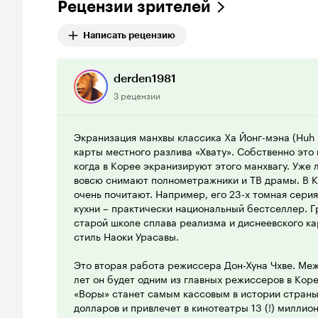
Рецензии зрителей
Написать рецензию
derden1981
3 рецензии
Экранизация манхвы классика Ха Йонг-мэна (Huh
карты местного разлива «Хвату». Собственно это 
когда в Корее экранизируют этого манхвагу. Уже 
вовсю снимают полнометражники и ТВ драмы. В 
очень почитают. Например, его 23-х томная сери
кухни – практически национальный бестселлер. Г
старой школе сплава реализма и диснеевского ка
стиль Наоки Урасавы.
Это вторая работа режиссера Дон-Хуна Чхве. Межд
лет он будет одним из главных режиссеров в Корее
«Воры» станет самым кассовым в истории страны 
долларов и привлечет в кинотеатры 13 (!) миллио