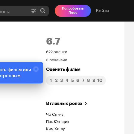
Попробовать
Войти
Плюс
6.7
Рейтинг
622 оценки
3 рецензии
Кинопоиска
Оценить фильм
ить фильм или
6.7
отренным
1
2
3
4
5
6
7
8
9
10
В главных ролях
Чо Сын-у
Пэк Юн-щик
Ким Хе-су