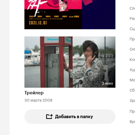
Сл
Ре
Сц
Пр
Оп
Ко
Ху
Мо
2 мин
Длительность 2 мин
Сб
Трейлер
30 марта 2008
Зр
Пр
Добавить в папку
Вр