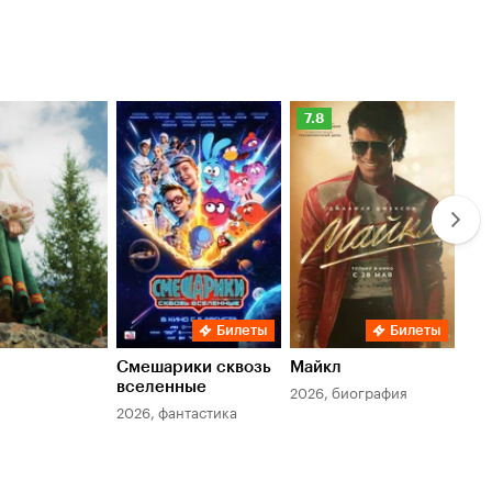
Рейтинг
Ре
7.8
6.
Кинопоиска
Ки
7.8
6.
Билеты
Билеты
Смешарики сквозь
Майкл
Зл
вселенные
мер
2026, биография
2026, фантастика
202