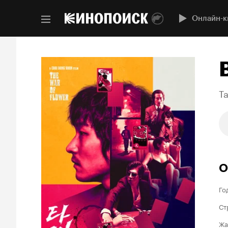
Онлайн-к
T
О
Го
Ст
Жа