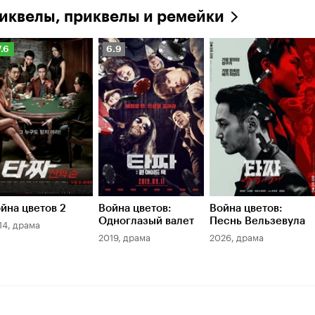
иквелы, приквелы и ремейки
ейтинг
Рейтинг
7.6
6.9
инопоиска
Кинопоиска
.6
6.9
йна цветов 2
Война цветов:
Война цветов:
Одноглазый валет
Песнь Вельзевула
14, драма
2019, драма
2026, драма