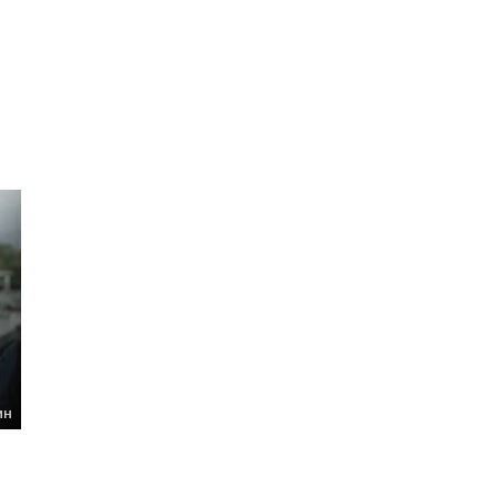
6.7
ин