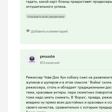
гадать, какой карт-бланш предоставят продюсер
оглушительного успеха.
На «Войну цветов» (или «Таза») же было продано 6
показать всю рецензию
картина стала второй по коммерческому успеху в 
местная критика отнеслась к новинке хладнокров
Добавить комментарий
Сам фильм очень яркий, пёстрый, с хорошим темп
60-ые годы и таскает по различным подпольным 
на экране появляется Хье-су Ким (Hye-su Kim) (
Кореи!) становится совсем интересно. Живая эмо
между главным героем и ней переполняет фильм 
prouste
неправильно думать, что помимо демонстрации о
813 рецензий
на экране показать. Например, буквально через г
перевоплотиться в неумытую неряху так, что и ди
отделяет её от сексуальной пантеры в «Таза».
Режиссер Чхве Дон Хун собаку съел на развлекат
жуликов и шулеров и в этом смысле ' Война' скол
Вообще, каст у режиссера потрясающий. Череда 
режиссера, столь и обладает традиционными до
над которыми дополнительно отлично поработали
тема, красивые актеры. пара сюжетных поворото
костюмам, воссоздав стиль корейских гангстеров 
тоже надо уметь снимать. В 'Ворах', правда, реж
увлекательнейшее погружение в крайне необычный
воедино ну прямо всех достойных и красивых и с
Мои самые горячие рекомендации.
своего качества, сравнительно с которым преды
бледновато.