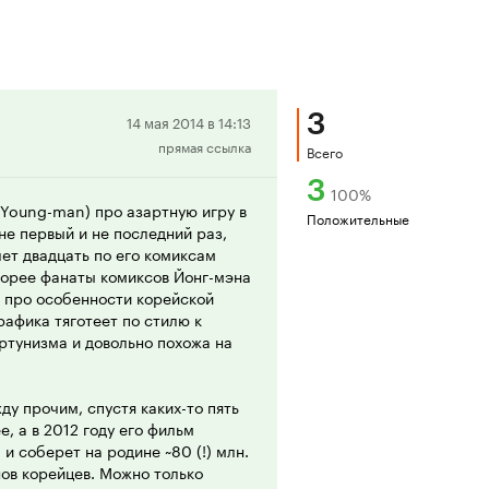
3
Положительная
14 мая 2014 в 14:13
прямая ссылка
рецензия
Всего
3
100
%
 Young-man) про азартную игру в
Положительные
не первый и не последний раз,
лет двадцать по его комиксам
Корее фанаты комиксов Йонг-мэна
я про особенности корейской
рафика тяготеет по стилю к
ртунизма и довольно похожа на
у прочим, спустя каких-то пять
, а в 2012 году его фильм
и соберет на родине ~80 (!) млн.
нов корейцев. Можно только