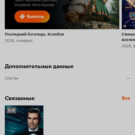
Журавлев, Мила Ершова
Билеты
Последний богатырь. Колобок
Смеша
2026, комедия
вселе
2026, 
Дополнительные данные
Слоган
—
Связанные
Все
Рейтинг
6.9
Кинопоиска
6.9