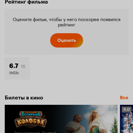
Рейтинг фильма
Оцените фильм, чтобы у него поскорее появился
рейтинг
Оценить
16
6.7
IMDb
Билеты в кино
Все
Рейт
6.0
Кино
6.0
Гарик Харламов, Дмитрий