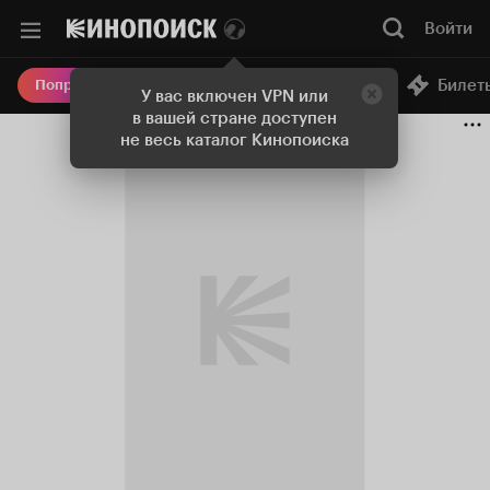
Войти
Онлайн-кинотеатр
Билет
Попробовать Плюс
У вас включен VPN или
в вашей стране доступен
не весь каталог Кинопоиска