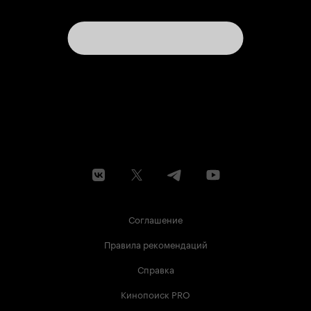
Соглашение
Правила рекомендаций
Справка
Кинопоиск PRO