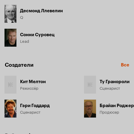
Десмонд Ллевелин
Q
Сонни Суровец
Lead
Создатели
Все
Кит Мелтон
Ту Гранороли
Режиссёр
Сценарист
Гэри Годдард
Брайан Родже
Сценарист
Продюсер