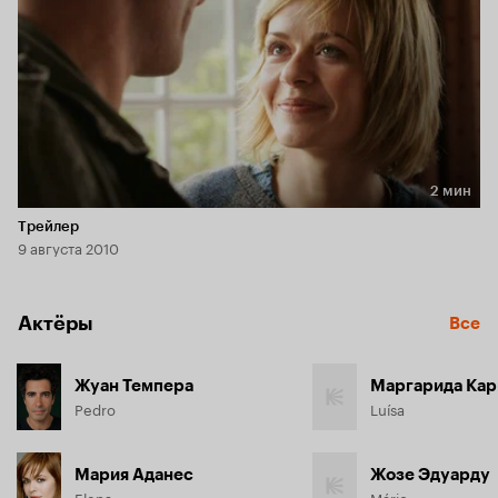
2 мин
Длительность 2 мин
Трейлер
9 августа 2010
Актёры
Все
Жуан Темпера
Маргарида Кар
Pedro
Luísa
Мария Аданес
Жозе Эдуарду
Elena
Mário