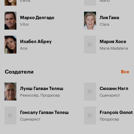
Марко Делгадо
Лия Гама
Vítor
Clara
Изабел Абреу
Мария Хосе
Ana
Maria Madalena
Создатели
Все
Луиш Галван Телеш
Сюзанн Нэгл
Режиссёр, Продюсер
Сценарист
Гонсалу Галван Телеш
François Gonot
Сценарист
Продюсер