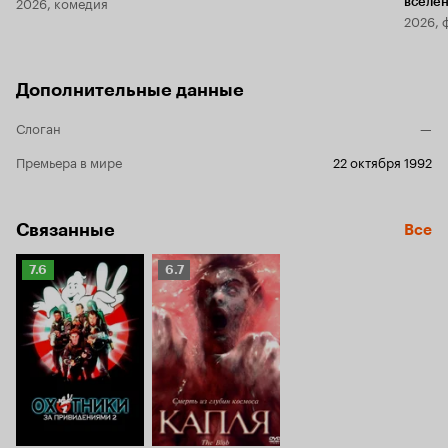
2026, комедия
вселе
2026, 
Дополнительные данные
Слоган
—
Премьера в мире
22 октября 1992
Связанные
Все
Рейтинг
Рейтинг
7.6
6.7
Кинопоиска
Кинопоиска
7.6
6.7