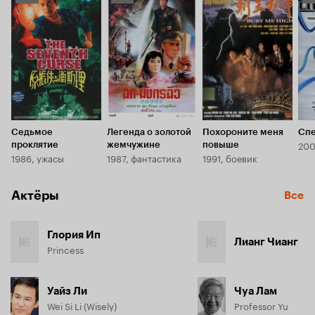
Кинопоиска
Кинопоиска
К
5.9
6.2
5.
Седьмое
Легенда о золотой
Похороните меня
Спе
200
проклятие
жемчужине
повыше
1986, ужасы
1987, фантастика
1991, боевик
Актёры
Все
Глория Ип
Лианг Чианг
Princess
Уайз Ли
Чуа Лам
Wei Si Li (Wisely)
Professor Yu