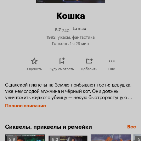
Кошка
Lo mau
240
Рейтинг
5.7
Кинопоиска
1992, ужасы, фантастика
5.7
Гонконг, 1 ч 29 мин
Оценить
Буду смотреть
Добавить
Еще
С далекой планеты на Землю прибывают гости: девушка, 
уже немолодой мужчина и чёрный кот. Они должны 
уничтожить жидкого убийцу — некую быстрорастущую 
субстанцию, которая бьет током и убивает всех на своем 
Полное описание
пути. Также она может оживлять своих жертв и превращать 
их в неуязвимых убийц. Чтобы уничтожить врага, 
пришельцы должны добыть два артефакта, хранящиеся 
Сиквелы, приквелы и ремейки
Все
в местном музее.
Рейтинг
Рейтинг
Р
5.9
6.2
5