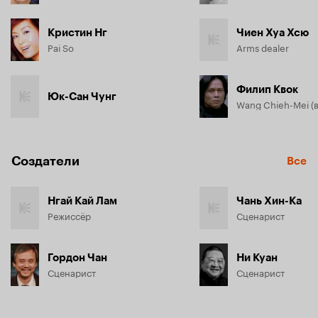
Кристин Нг
Чиен Хуа Хсю
Pai So
Arms dealer
Филип Квок
Юк-Сан Чунг
Создатели
Все
Нгай Кай Лам
Чань Хин-Ка
Режиссёр
Сценарист
Гордон Чан
Ни Куан
Сценарист
Сценарист