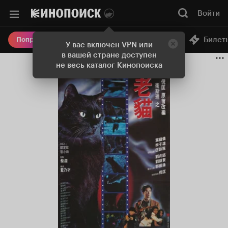
Войти
Онлайн-кинотеатр
Билет
Попробовать Плюс
У вас включен VPN или
в вашей стране доступен
не весь каталог Кинопоиска