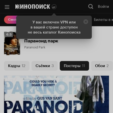
Войти
Онлайн-кинотеатр
Билеты в 
Смотреть кино
У вас включен VPN или
в вашей стране доступен
не весь каталог Кинопоиска
Рейтинг
6.5
Кинопоиска
Параноид парк
6.5
Paranoid Park
Кадры
12
Съёмки
3
Постеры
11
Обои
2