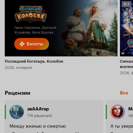
Рейт
6.1
Кино
6.1
Гарик Харламов, Дмитрий
Журавлев, Мила Ершова
Билеты
Последний богатырь. Колобок
Смеша
2026, комедия
вселе
2026, 
Рецензии
Все
авАААтар
M
716 рецензий
48
Между жизнью и смертью
А ты увер