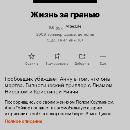
Жизнь за гранью
After.Life
65K
Рейтинг
6.6
Кинопоиска
2009, триллер, драма, детектив
6.6
США, 1 ч 44 мин, 18+
Оценить
Буду смотреть
Добавить
Еще
Гробовщик убеждает Анну в том, что она 
мертва. Гипнотический триллер с Лиамом 
Нисоном и Кристиной Риччи
Поссорившись со своим женихом Полом Коулманом, 
Анна Тейлор попадает в автомобильную аварию 
и приходит в себя в похоронном бюро. Элиот Дикон 
уверяет Анну, что та мертва, а ему необходимо 
Полное описание
подготовить тело к церемонии погребения. Элиот 