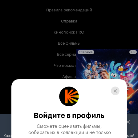
Правила рекомендаций
Справка
Кинопоиск PRO
Все фильмы
Все сериалы
РЕКЛАМА
Что посмотреть
Афиша
Музыка
Телепрограмма
Книги
Войдите в профиль
Служба поддержки
Сможете оценивать фильмы,

 собирать их в коллекции и не только
Кажется, вы используете блокировщик рекламы. Вместе с рекламой