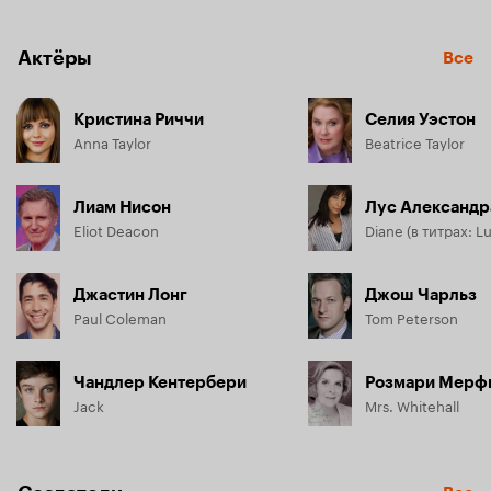
поясняет, что обладает редким даром — способностью 
общаться с недавно умершими людьми, чья душа ожидает 
отхода в иной мир. Однако мисс Тейлор не верит ему, 
Актёры
Все
полагая, что по-прежнему жива.
Кристина Риччи
Селия Уэстон
Anna Taylor
Beatrice Taylor
Лиам Нисон
Лус Александр
Eliot Deacon
Diane (в титрах: L
Джастин Лонг
Джош Чарльз
Paul Coleman
Tom Peterson
Чандлер Кентербери
Розмари Мерф
Jack
Mrs. Whitehall