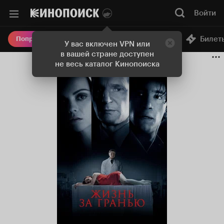
Войти
Онлайн-кинотеатр
Билет
Попробовать Плюс
У вас включен VPN или
в вашей стране доступен
не весь каталог Кинопоиска