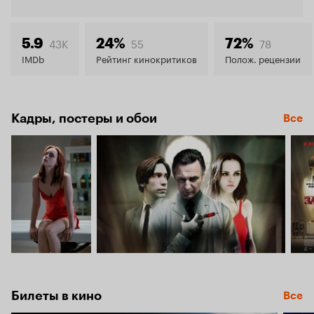
Кинопо
6.6
43K
55
78
5.9
24%
72%
IMDb
Рейтинг кинокритиков
Полож. рецензии
Кадры, постеры и обои
Все
Билеты в кино
Все