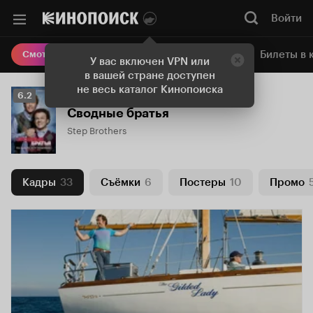
Войти
Онлайн-кинотеатр
Билеты в 
Смотреть кино
У вас включен VPN или
в вашей стране доступен
не весь каталог Кинопоиска
Рейтинг
6.2
Кинопоиска
Сводные братья
6.2
Step Brothers
Кадры
33
Съёмки
6
Постеры
10
Промо