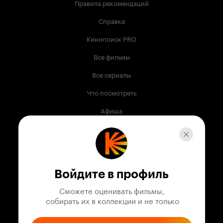
Правила рекомендаций
Справка
Кинопоиск PRO
Все фильмы
Все сериалы
Что посмотреть
Афиша
Музыка
Телепрограмма
Книги
Войдите в профиль
Служба поддержки
Сможете оценивать фильмы,

 собирать их в коллекции и не только
© 2003 —
2026
,
Кинопоиск
18
+
Проект компании