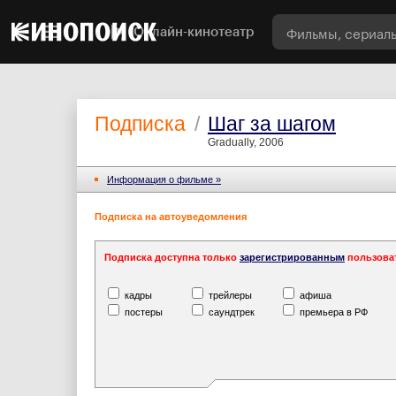
Онлайн-кинотеатр
Подписка
/
Шаг за шагом
Gradually, 2006
Информация o фильме »
Подписка на автоуведомления
Подписка доступна только
зарегистрированным
пользова
кадры
трейлеры
афиша
постеры
саундтрек
премьера в РФ