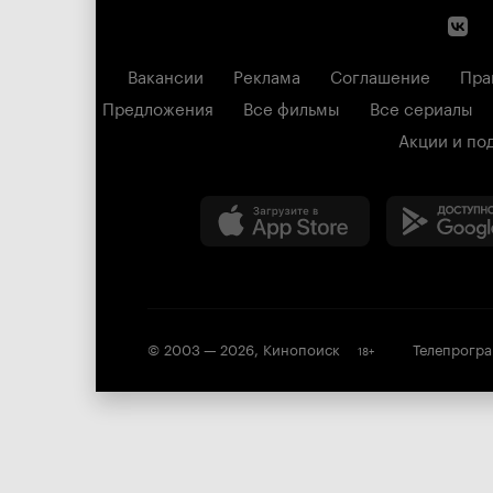
Вакансии
Реклама
Соглашение
Пра
Предложения
Все фильмы
Все сериалы
Акции и по
© 2003 —
2026
,
Кинопоиск
Телепрогр
18
+