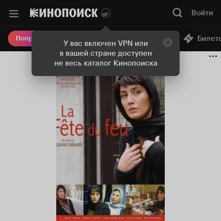
Войти
Онлайн-кинотеатр
Билет
Попробовать Плюс
У вас включен VPN или
в вашей стране доступен
не весь каталог Кинопоиска