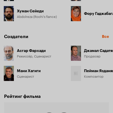
Хуман Сейеди
Фору Гаджабаг
Abdolreza (Roohi's fiance)
Создатели
Все
Асгар Фархади
Джамал Садатя
Режиссёр, Сценарист
Продюсер
Мани Хагиги
Пейман Язданя
Сценарист
Композитор
Рейтинг фильма