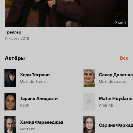
2 мин
Длительность 2 мин
Трейлер
11 марта 2016
Актёры
Все
Хеди Теграни
Сахар Долатша
Mozhde Samiei
Mozhde's sister
Таране Алидости
Matin Heydarin
Roohi
Amir Ali
Хамид Фаранеджад
Сарина Фарха
Morteza