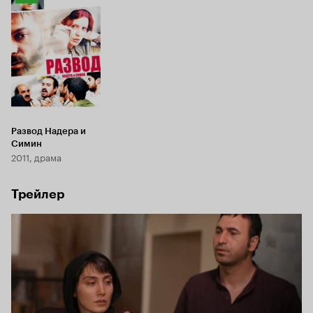
Кинопоиска
7.7
Развод Надера и
Симин
2011, драма
Трейлер