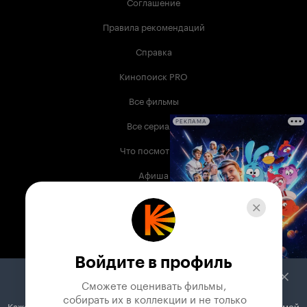
Соглашение
Правила рекомендаций
Справка
Кинопоиск PRO
Все фильмы
Все сериалы
РЕКЛАМА
Что посмотреть
Афиша
Музыка
Телепрограмма
Книги
Войдите в профиль
Служба поддержки
Сможете оценивать фильмы,

 собирать их в коллекции и не только
Кажется, вы используете блокировщик рекламы. Вместе с рекламой