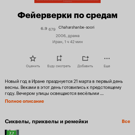
Фейерверки по средам
Chaharshanbe-soori
679
Рейтинг
6.9
Кинопоиска
2006, драма
6.9
Иран, 1 ч 42 мин
Оценить
Буду смотреть
Добавить
Еще
Новый год в Иране празднуется 21 марта в первый день 
весны. Веками в этот день готовились к предстоящему 
году. Вечером улицы освещаются весёлыми 
праздничными фейерверками. Девушку Рухи наняли 
Полное описание
помочь в этот день прибраться в одном доме. Она 
готовится к свадьбе и полна надежд на счастливое 
будущее, а её же вынуждают окунуться в проблемы 
Сиквелы, приквелы и ремейки
Все
личной жизни работодателя, которая очень далека от ее 
идеала.
Рейтинг
7.7