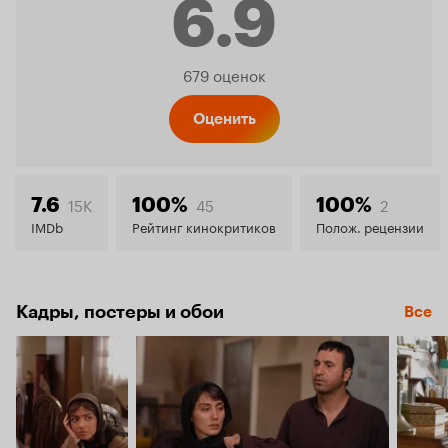
6.9
Рейтинг
679 оценок
Кинопо
Оценить
6.9
15K
45
2
7.6
100%
100%
IMDb
Рейтинг кинокритиков
Полож. рецензии
Кадры, постеры и обои
Все