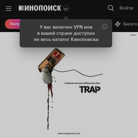
Войти
Онлайн-кинотеатр
Билет
Попробовать Плюс
У вас включен VPN или
в вашей стране доступен
не весь каталог Кинопоиска