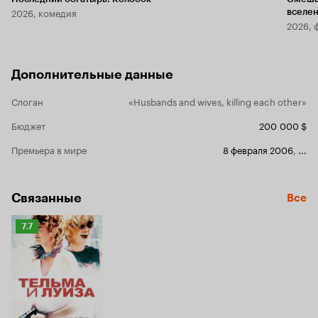
2026, комедия
вселе
2026, 
Дополнительные данные
Слоган
«Husbands and wives, killing each other»
Бюджет
200 000 $
Премьера в мире
8 февраля 2006
,
...
Связанные
Все
Рейтинг
7.7
Кинопоиска
7.7