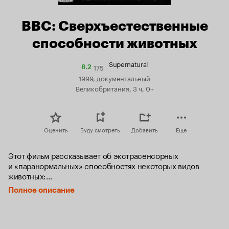
BBC: Сверхъестественные
способности животных
Supernatural
175
Рейтинг
8.2
Кинопоиска
1999, документальный
8.2
Великобритания, 3 ч, 0+
Оценить
Буду смотреть
Добавить
Еще
Этот фильм рассказывает об экстрасенсорных 
и «паранормальных» способностях некоторых видов 
животных:

Полное описание
— акулы — прекрасно улавливают слабое электрическое 
поле, излучаемое человеческим телом в воде;

— слоны способны общаться друг с другом на расстоянии 
до 50 км;
