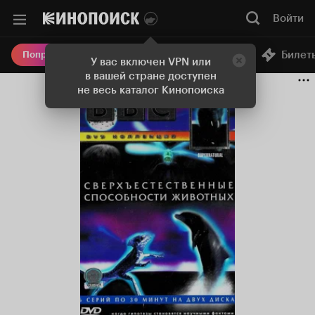
Войти
Онлайн-кинотеатр
Билет
Попробовать Плюс
У вас включен VPN или
в вашей стране доступен
не весь каталог Кинопоиска