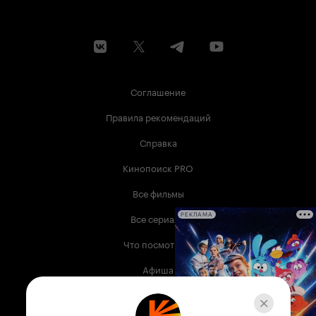
Соглашение
Правила рекомендаций
Справка
Кинопоиск PRO
Все фильмы
Все сериалы
РЕКЛАМА
Что посмотреть
Афиша
Музыка