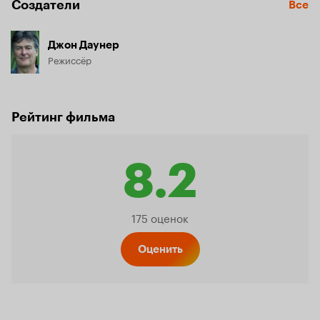
Создатели
Все
— лягушки владеют искусством выживать в условиях 
криогенных температур;

— ящерицы умеют бегать по поверхности (!) воды;

Джон Даунер
— дельфины способны «видеть» при помощи ультразвука…
Режиссёр
Рейтинг фильма
8.2
Рейтинг
175 оценок
Кинопо
Оценить