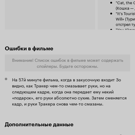
"Cat, the
(Кошка — 
"It's Tour
Will» (Ту
отстрел т
"You Kkno
You're Stu
беда? Ты 
"Surf Nak
Ошибки в фильме
"Orgasm D
Sample» (
Внимание! Список ошибок в фильме может содержать
Спрашива
спойлеры. Будьте осторожны.
образец)
"Save a Tr
дерево — 
На 57й минуте фильма, когда в закусочную входит Зо
"I Sell Cr
видно, как Тракер чем-то смазывает руки, но на
крэк для 
следующем кадре, когда она передает ему некий
"No One K
«подарок», его руки абсолютно сухие. Затем сменяется
(Никто не
кадр, и руки Тракера снова чем-то смазаны.
"You Can 
читать!)
Дополнительные данные