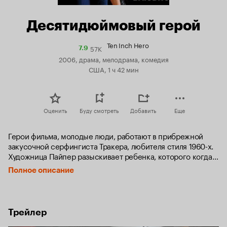
Десятидюймовый герой
Ten Inch Hero
57K
Рейтинг
7.9
Кинопоиска
2006, драма, мелодрама, комедия
7.9
США, 1 ч 42 мин
Оценить
Буду смотреть
Добавить
Еще
Герои фильма, молодые люди, работают в прибрежной 
закусочной серфингиста Тракера, любителя стиля 1960-х. 
Художница Пайпер разыскивает ребенка, которого когда-
то отдала на усыновление. Застенчивая и робкая Джен 
Полное описание
погружена в роман, проходящий заочно, через интернет. А 
сексуально ненасытная Тиш, не пропускающая мимо 
красавцев, ищет истинную любовь. И, наконец, Пристли — 
бойкий парень с панковским ирокезом на голове — 
Трейлер
держит в себе чувства и серьезные мысли, укрывшись за 
маской хохмача.