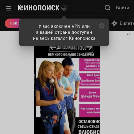
Войти
Онлайн-кинотеатр
Билет
Попробовать Плюс
У вас включен VPN или
в вашей стране доступен
не весь каталог Кинопоиска