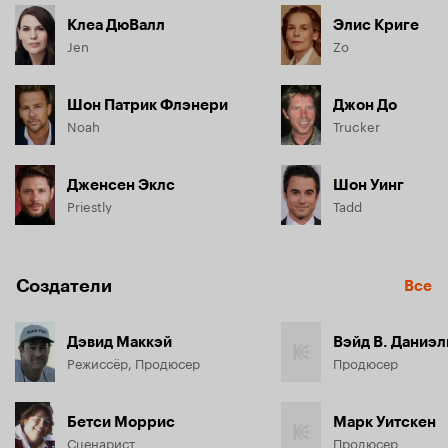
Клеа ДюВалл
Элис Криге
Jen
Zo
Шон Патрик Флэнери
Джон До
Noah
Trucker
Дженсен Эклс
Шон Уинг
Priestly
Tadd
Создатели
Все
Дэвид Маккэй
Вэйд В. Даниэ
Режиссёр, Продюсер
Продюсер
Бетси Моррис
Марк Уитскен
Сценарист
Продюсер