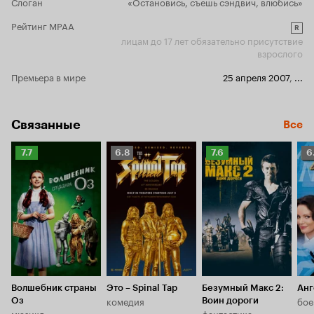
Слоган
«Остановись, съешь сэндвич, влюбись»
Рейтинг MPAA
R
лицам до 17 лет обязательно присутствие
взрослого
Премьера в мире
25 апреля 2007
,
...
Связанные
Все
Рейтинг
Рейтинг
Рейтинг
Р
7.7
6.8
7.6
6
Кинопоиска
Кинопоиска
Кинопоиска
К
7.7
6.8
7.6
6.
Волшебник страны
Это – Spinal Tap
Безумный Макс 2:
Анг
комедия
бое
Оз
Воин дороги
мюзикл
фантастика