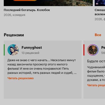
Последний богатырь. Колобок
Смеша
2026, комедия
вселе
2026, 
Рецензии
Все
Funnyghost
Р
13 рецензий
56
Даже не знаю с чего начать... Несколько минут
Будьте ос
назад закончила просмотр этого милого
Чудненький 
фильма! И мне он очень понравился! Пять
фильм было и
разных историй, пять разных людей и судеб, но
ощущение, 
все они хотят только одного - ЛЮБВИ! Все они
Читать рецензию
духами, а п
ищут любовь и счастье всеми способами,
в мир амери
которые находят! И не всё получается с
Читать рец
lifestyle не пр
первого раза, но если не сдаваться, в конце
жизнь идет,
обязательно будет успех, а с ним и любовь и
все путём! 
друзья и радость! Фильм красивый, атмосфера
shit (вроде
в нем очень теплая, дружественная, а истории
совести за 