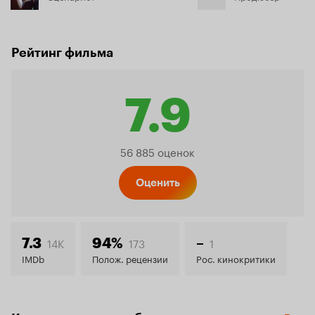
Рейтинг фильма
7.9
Рейтинг
56 885 оценок
Кинопо
Оценить
7.9
14K
173
1
7.3
94%
–
IMDb
Полож. рецензии
Рос. кинокритики