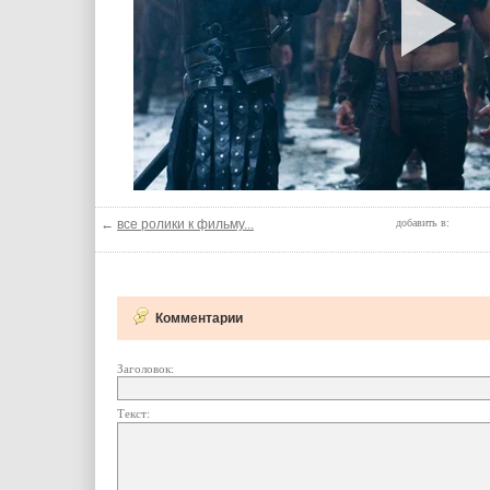
←
все ролики к фильму...
добавить в:
Комментарии
Заголовок:
Текст: