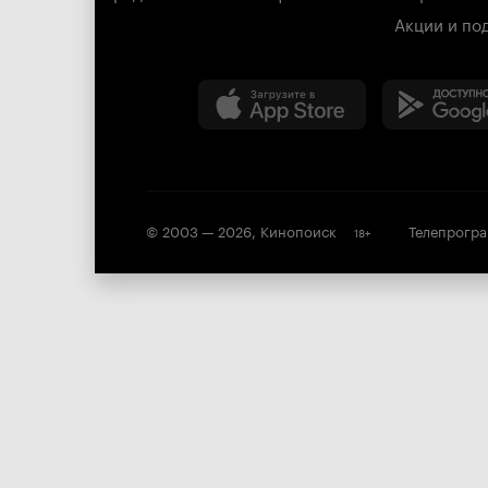
Акции и по
© 2003 —
2026
,
Кинопоиск
Телепрогр
18
+