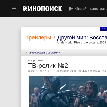
Онлайн-кинотеат
все
Трейлеры
/
Другой мир: Восст
Underworld: Rise of the Lycans, 2008
Информация о фильме
»
←
все ролики
ТВ-ролик №2
00:34
1704
— 29 декабря 2008
файл добавил
FineP