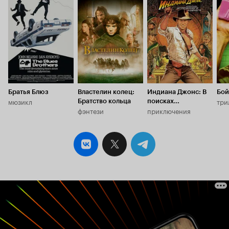
Кинопоиска
Кинопоиска
Кинопоиска
К
7.7
8.6
8.0
8.
Братья Блюз
Властелин колец:
Индиана Джонс: В
Бой
мюзикл
три
Братство кольца
поисках
фэнтези
приключения
утраченного
ковчега