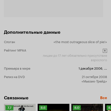
совет созда
названия сл
надо поган
частях филь
он молодежной к
выдохлась, н
прокат вышл
хорошей мо
Дополнительные данные
'Крутые перц
Слоган
«the most outrageous slice of pie!»
Рейтинг MPAA
R
лицам до 17 лет обязательно присутствие
взрослого
Премьера в мире
1 декабря 2006
,
...
Релиз на DVD
21 октября 2008
«Мьюзик-Трейд»
Связанные
Все
Рейтинг
Рейтинг
Рейтинг
Р
7.7
8.6
8.0
8