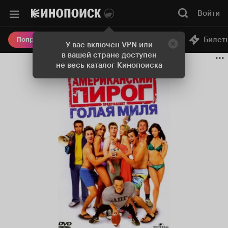
Войти
Онлайн-кинотеатр
Билет
Попробовать Плюс
У вас включен VPN или
в вашей стране доступен
не весь каталог Кинопоиска