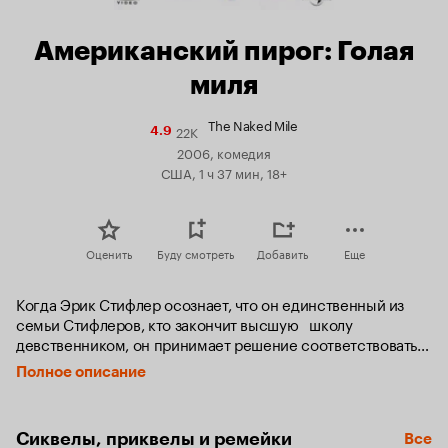
Американский пирог: Голая
миля
The Naked Mile
22K
Рейтинг
4.9
Кинопоиска
2006, комедия
4.9
США, 1 ч 37 мин, 18+
Оценить
Буду смотреть
Добавить
Еще
Когда Эрик Стифлер осознает, что он единственный из 
семьи Стифлеров, кто закончит высшую   школу   
девственником, он принимает решение соответствовать 
уготованному наследию.

Полное описание
После нескольких хороших советов от отца Джима, Эрик 
готов испытать шанс в ежегодном, пользующемся дурной 
Сиквелы, приквелы и ремейки
Все
славой забеге «Голая Миля», в то время как его преданные 