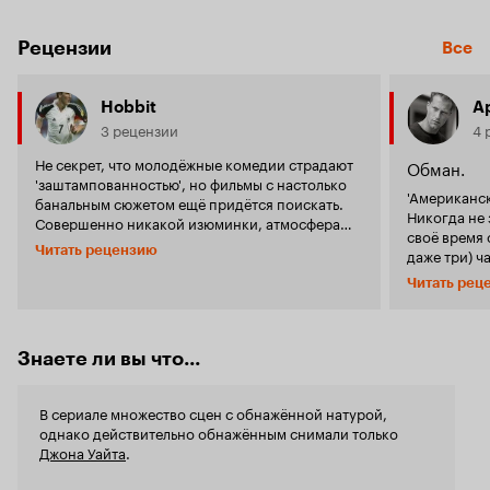
Рецензии
Все
Hobbit
A
3 рецензии
4 
Не секрет, что молодёжные комедии страдают
Обман.
'заштампованностью', но фильмы с настолько
'Американским пирого
банальным сюжетом ещё придётся поискать.
Никогда не 
Совершенно никакой изюминки, атмосфера
своё время 
серии загублена. Снимать такие фильмы -
Читать рецензию
даже три) ч
неуважение к поклонникам 'Американского
были очень 
пирога'. 1 из 10
Читать рец
проблемы, 
носу выпуск
нет, девушки и
подбор акте
Знаете ли вы что...
понятно, от
из первой ч
В сериале множество сцен с обнажённой натурой,
Пошлость, г
однако действительно обнажённым снимали только
в котором в
Джона Уайта
.
подростков 
нельзя, а на