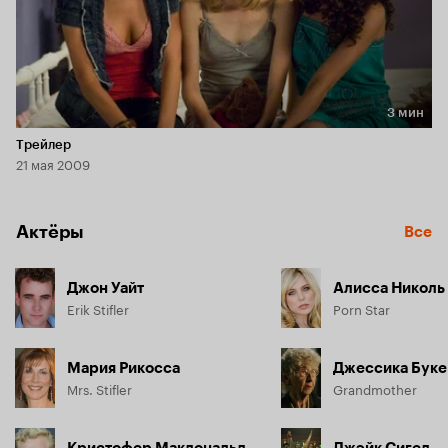
3 мин
Длительность 3 мин
Трейлер
21 мая 2009
Актёры
Все
Джон Уайт
Алисса Николь
Erik Stifler
Porn Star
Мария Рикосса
Джессика Бук
Mrs. Stifler
Grandmother
Кристофер Макдональд
Джэйк Сигел