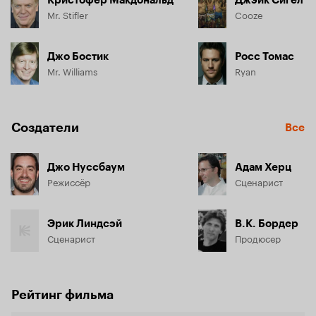
Mr. Stifler
Cooze
Джо Бостик
Росс Томас
Mr. Williams
Ryan
Создатели
Все
Джо Нуссбаум
Адам Херц
Режиссёр
Сценарист
Эрик Линдсэй
В.К. Бордер
Сценарист
Продюсер
Рейтинг фильма