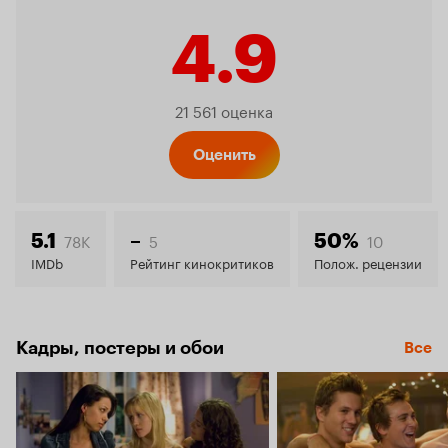
4.9
Рейтинг
21 561 оценка
Кинопо
Оценить
4.9
78K
5
10
5.1
–
50%
IMDb
Рейтинг кинокритиков
Полож. рецензии
Кадры, постеры и обои
Все