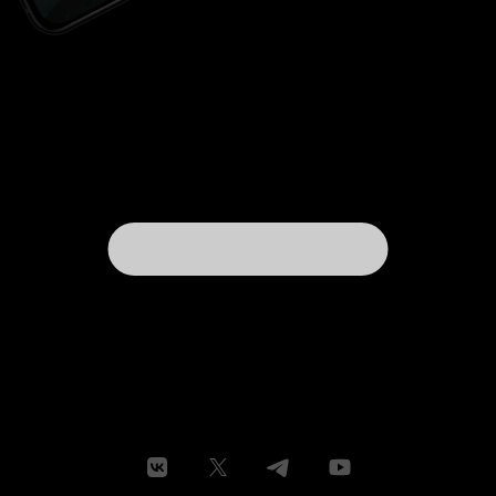
поганками пряника и ещё планирует всучить
его Медведю. А в целом, 6 из 10