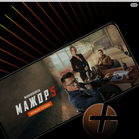
ходить туда-сюда, подарок испортится.
Нарисован мультик тоже великолепно.
Молодец Арбеков, ничего не скажешь (для тех,
кто не знает: Владимир Арбеков - это один из
известных художников-мультипликаторов,
благодаря которому мы смотрим 17-й и 18-й
выпуски «Ну, погоди!» и мультик «Мешок
яблок»)! Озвучка тоже великолепная! Чего
только стоят чудесные голоса Ливанова и
Виноградовой (её голосом говорят Щенок из
«Котёнка по имени Гав», Маугли в серии
«Похищение» и дядя Фёдор из «Троих из
Простоквашино»). Но, помимо плюсов, здесь
есть ещё и минусы. И все эти минусы
содержатся в персонажах. Например,
Галчонок. Ну такой наглый и хамовитый, что
ужас! Действует по принципу «я взрослый,
поэтому могу командовать школотой, они
будут делать всё, что я им скажу». Уж тоже не
фонтан. Ему бы школу заканчивать пора, а он
до сих пор не может запомнить таблицу
умножения, но зато хорошо знает, что пока
никто не видит, можно стащить кусочек
пряника. Волк тоже ведёт себя по-хамски и
злорадствующе: сам пострадал от заросшего