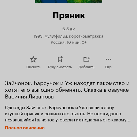
Пряник
5K
Рейтинг
6.5
Кинопоиска
1993, мультфильм, короткометражка
6.5
Россия, 10 мин, 0+
Оценить
Буду смотреть
Добавить
Еще
Зайчонок, Барсучок и Уж находят лакомство и 
хотят его выгодно обменять. Сказка в озвучке 
Василия Ливанова
Однажды Зайчонок, Барсучонок и Уж нашли в лесу 
вкусный пряник и решили его съесть. Но неожиданно 
появившийся Галчонок уговорил их подарить его какому-
нибудь хищнику на взаимовыгодных условиях. Пока они 
Полное описание
подыскивали выгодную кандидатуру, пряник испортился.