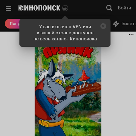
Войти
Онлайн-кинотеатр
Билет
Попробовать Плюс
У вас включен VPN или
в вашей стране доступен
не весь каталог Кинопоиска