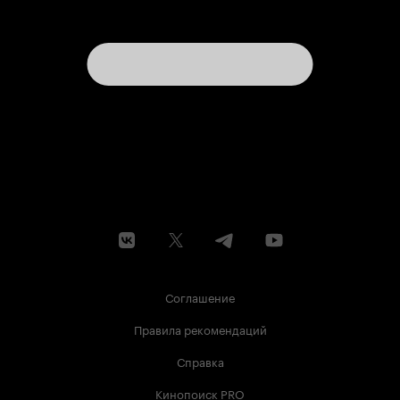
Соглашение
Правила рекомендаций
Справка
Кинопоиск PRO