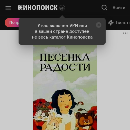
Войти
Онлайн-кинотеатр
Билет
Попробовать Плюс
У вас включен VPN или
в вашей стране доступен
не весь каталог Кинопоиска