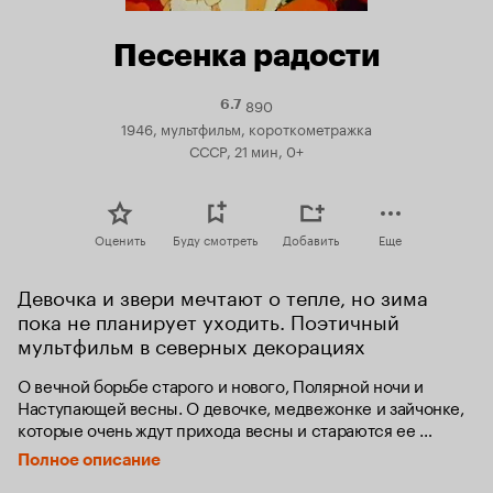
Песенка радости
890
Рейтинг
6.7
Кинопоиска
1946, мультфильм, короткометражка
6.7
СССР, 21 мин, 0+
Оценить
Буду смотреть
Добавить
Еще
Девочка и звери мечтают о тепле, но зима 
пока не планирует уходить. Поэтичный 
мультфильм в северных декорациях
О вечной борьбе старого и нового, Полярной ночи и 
Наступающей весны. О девочке, медвежонке и зайчонке, 
которые очень ждут прихода весны и стараются ее 
приблизить, но полярная ночь всячески мешает им.
Полное описание