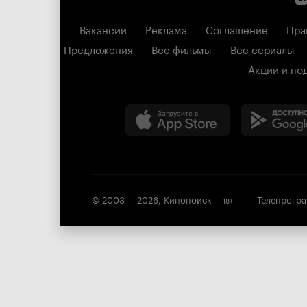
Вакансии
Реклама
Соглашение
Пра
Предложения
Все фильмы
Все сериалы
Акции и по
© 2003 —
2026
,
Кинопоиск
Телепрогр
18
+