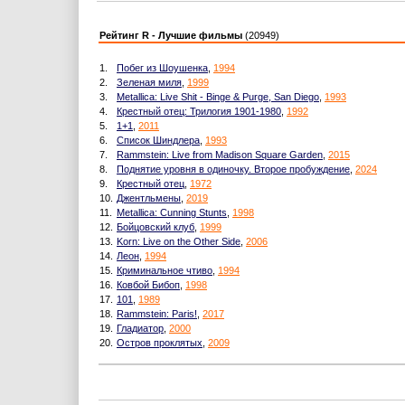
Рейтинг R - Лучшие фильмы
(20949)
1.
Побег из Шоушенка
,
1994
2.
Зеленая миля
,
1999
3.
Metallica: Live Shit - Binge & Purge, San Diego
,
1993
4.
Крестный отец: Трилогия 1901-1980
,
1992
5.
1+1
,
2011
6.
Список Шиндлера
,
1993
7.
Rammstein: Live from Madison Square Garden
,
2015
8.
Поднятие уровня в одиночку. Второе пробуждение
,
2024
9.
Крестный отец
,
1972
10.
Джентльмены
,
2019
11.
Metallica: Cunning Stunts
,
1998
12.
Бойцовский клуб
,
1999
13.
Korn: Live on the Other Side
,
2006
14.
Леон
,
1994
15.
Криминальное чтиво
,
1994
16.
Ковбой Бибоп
,
1998
17.
101
,
1989
18.
Rammstein: Paris!
,
2017
19.
Гладиатор
,
2000
20.
Остров проклятых
,
2009