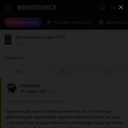
Войти
Онлайн-кинотеатр
Билеты в 
Смотреть кино
Три ненастных дня (ТВ)
1978
Рецензии
3
1
2
66.7%
FRIDMON
19 января 2016
19:05
История разбойного нападения
Одним из достоинств фильма является то, что главным
действующим персонажем картины являются вовсе не люди
с их страстями, а единственный в своём роде город на Земле