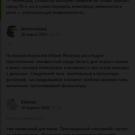
— Ленинград. Оператор Валерий Смирнов не только показал
город 70-х, но и сумел передать атмосферу камерности и
уюта — ускользающую возвышенность...
beshvostova
28 марта 2023
14:05
***
Полковник Корнилов (Юрий Яковлев) расследует
преступление: неизвестный среди белого дня пырнул ножом
в живот кассира Невельскую и выхватил у неё из рук чемодан
с деньгами. Свидетелей трое: влюблённый в бухгалтера
фотограф, наслаждавшийся в момент грабежа кружкой пива,
мальчишка, прогуливавший физкультуру,...
КААнат
10 апреля 2019
01:25
Почерк режиссёра
Уже привычный для меня. Приглашённый «основной» артист
на главную роль. Показ корыстных пороков в обществе.