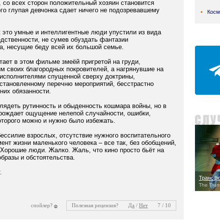
, со всех сторон положительный хозяин становится
ого глупая девчонка сдает ничего не подозревавшему
Косм
к это умные и интеллигентные люди упустили из вида
едственности, не сумев обуздать фантазии
а, несущие беду всей их большой семье.
тает в этом фильме змеёй пригретой на груди,
м своих благородных покровителей, а нагрянувшие на
исполнителями спущенной сверху доктрины,
становленному перечню мероприятий, бесстрастно
них обязанности.
глядеть рутинность и обыденность кошмара войны, но в
орождает ощущение нелепой случайности, ошибки,
оторого можно и нужно было избежать.
бессилие взрослых, отсутствие нужного воспитательного
ент жизни маленького человека – все так, без обобщений,
 Хорошие люди. Жалко. Жаль, что кино просто бьёт на
образы и обстоятельства.
.
Трансф
The Tran
спойлер?
Полезная рецензия?
Да
/
Нет
7 / 10