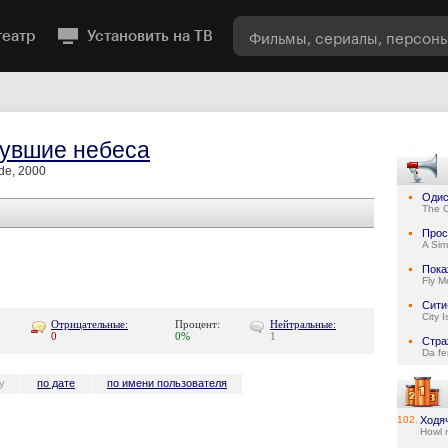
театр
Установить на ТВ
увшие небеса
ade, 2000
Одис
The 
Прос
A Sim
Пока
Fly M
Сити
City 
Отрицательные:
Процент:
Нейтральные:
0
0%
1
Стра
Da fe
у
по дате
по имени пользователя
102.
Ходя
Howl 