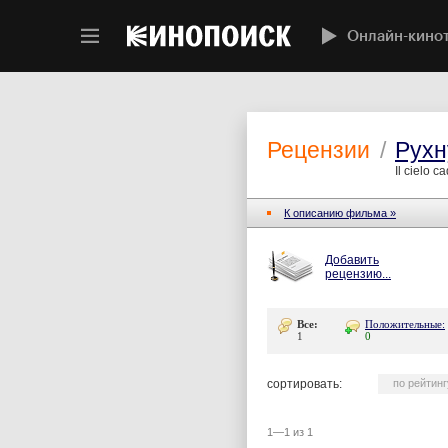
Онлайн-кино
Рецензии
/
Рухн
Il cielo c
К описанию фильма »
Добавить
рецензию...
Все:
Положительные:
1
0
сортировать:
по рейтинг
1—1 из 1