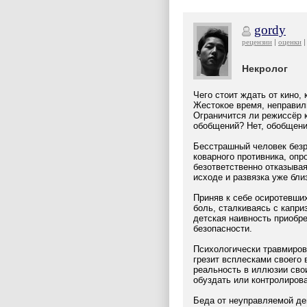
gordy
рецензии
оценки
Некролог
Чего стоит ждать от кино,
Жестокое время, неправил
Ограничится ли режиссёр 
обобщений? Нет, обобщения
Бесстрашный человек безр
коварного противника, опр
безответственно отказывая
исходе и развязка уже бли
Приняв к себе осиротевши
боль, сталкиваясь с капри
детская наивность приобр
безопасности.
Психологически травмиров
грезит всплесками своего
реальность в иллюзии сво
обуздать или контролирова
Беда от неуправляемой дев