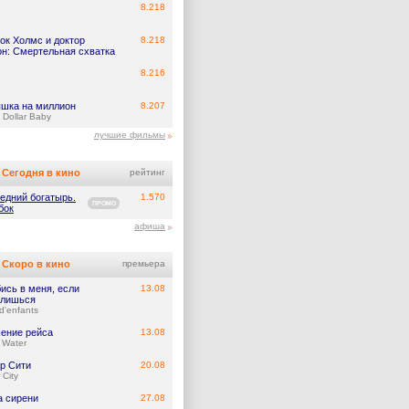
8.218
ок Холмс и доктор
8.218
он: Смертельная схватка
8.216
шка на миллион
8.207
n Dollar Baby
лучшие фильмы
Сегодня в кино
рейтинг
едний богатырь.
1.570
ПРОМО
бок
афиша
Скоро в кино
премьера
ись в меня, если
13.08
лишься
d'enfants
ение рейса
13.08
 Water
р Сити
20.08
 City
а сирени
27.08