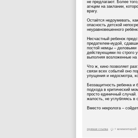
не предлагают. Более того
агнцем на заклании, котор
врагу.
Остаётся недоумевать, ка
опасность детской непоср
неуравновешенного ребёнк
Несчастный ребенок предс
предателем-иудой, сдавши
постой немцы – деловыми 
действующими по строго у
выполняя возложенные на 
Что ж, кино позволяет раз
связи всех событий оно п
упущения и недосмотра, к
Беззащитность ребенка и 
подхода в критический мом
просто единичный случай.
жалость, не углубляясь в 
Вместо некролога – сойдет
прямая ссылка
+ комментарий