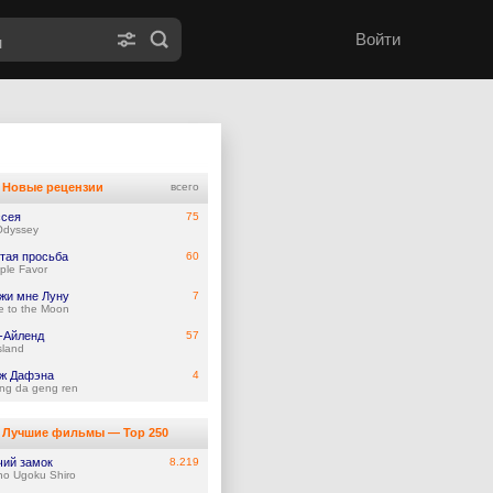
Войти
Новые рецензии
всего
сея
75
Odyssey
тая просьба
60
ple Favor
жи мне Луну
7
e to the Moon
-Айленд
57
Island
ж Дафэна
4
ng da geng ren
Лучшие фильмы — Top 250
чий замок
8.219
no Ugoku Shiro