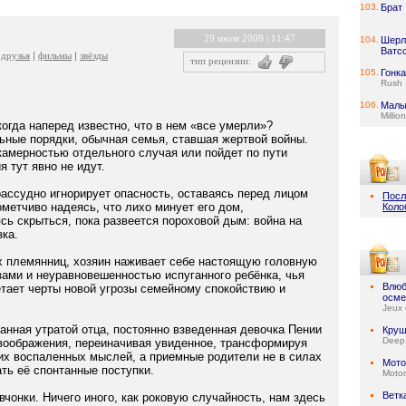
103.
Брат
29 июля 2009 | 11:47
104.
Шерл
Ватс
друзья
фильмы
звёзды
тип рецензии:
105.
Гонка
Rush
106.
Малы
Millio
 когда наперед известно, что в нем «все умерли»?
ьные порядки, обычная семья, ставшая жертвой войны.
камерностью отдельного случая или пойдет по пути
 тут явно не идут.
ассудно игнорирует опасность, оставаясь перед лицом
Посл
ометчиво надеясь, что лихо минует его дом,
Коло
сь скрыться, пока развеется пороховой дым: война на
зка.
х племянниц, хозяин наживает себе настоящую головную
зами и неуравновешенностью испуганного ребёнка, чья
Влюб
етает черты новой угрозы семейному спокойствию и
осме
Jeux 
анная утратой отца, постоянно взведенная девочка Пении
Круш
Deep
 воображения, переиначивая увиденное, трансформируя
их воспаленных мыслей, а приемные родители не в силах
Мото
ть её спонтанные поступки.
Motor
Ветк
чонки. Ничего иного, как роковую случайность, нам здесь