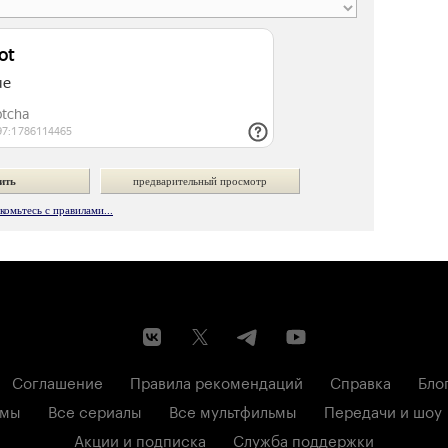
омьтесь с правилами...
Соглашение
Правила рекомендаций
Справка
Бло
ьмы
Все сериалы
Все мультфильмы
Передачи и шоу
Акции и подписка
Служба поддержки