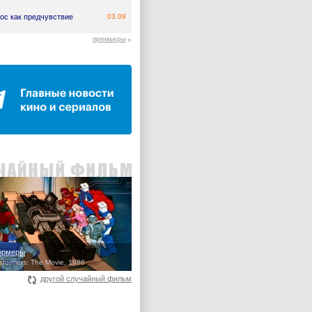
ос как предчувствие
03.09
премьеры
ормеры
sformers: The Movie, 1986
другой случайный фильм