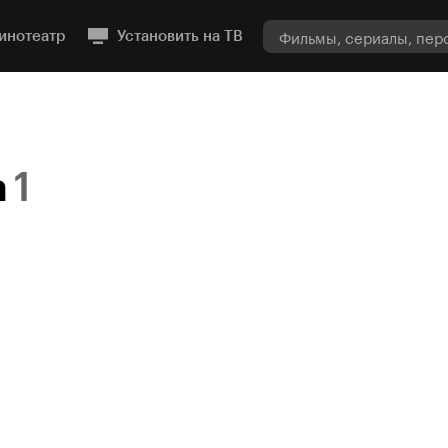
инотеатр
Установить на ТВ
а
1