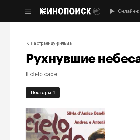
Онлайн-к
На страницу фильма
Рухнувшие небес
Il cielo cade
Постеры
1