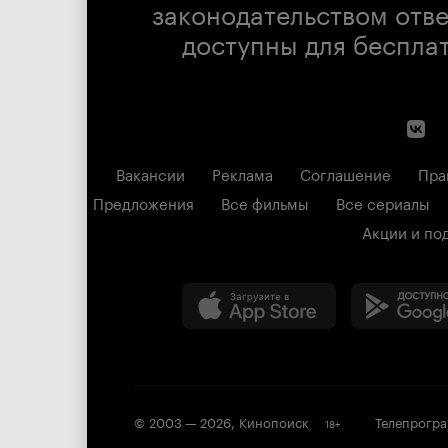
законодательством отв
доступны для беспла
Вакансии
Реклама
Соглашение
Пра
Предложения
Все фильмы
Все сериалы
Акции и по
© 2003 —
2026
,
Кинопоиск
Телепрогр
18
+