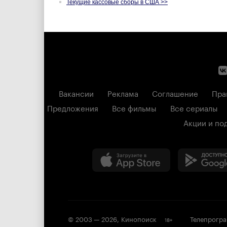
Текущие кассовые сборы в США >>
Вакансии
Реклама
Соглашение
Пра
Предложения
Все фильмы
Все сериалы
Акции и по
© 2003 —
2026
,
Кинопоиск
Телепрогр
18
+