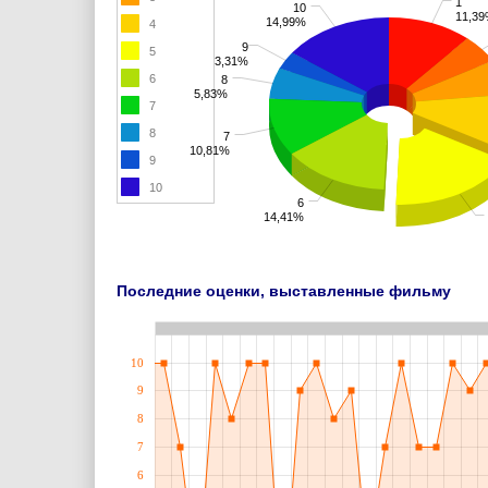
1
10
11,3
14,99%
4
9
5
3,31%
6
8
5,83%
7
8
7
10,81%
9
10
6
14,41%
Последние оценки, выставленные фильму
10
9
8
7
6