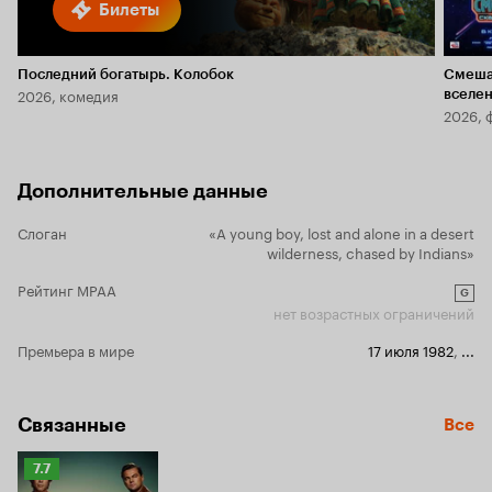
Билеты
Последний богатырь. Колобок
Смеша
2026, комедия
вселе
2026, 
Дополнительные данные
Слоган
«A young boy, lost and alone in a desert
wilderness, chased by Indians»
Рейтинг MPAA
G
нет возрастных ограничений
Премьера в мире
17 июля 1982
,
...
Связанные
Все
Рейтинг
7.7
Кинопоиска