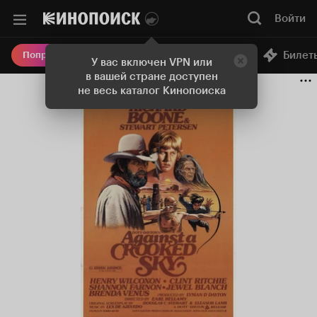
Войти
Онлайн-кинотеатр
Билет
Попробовать Плюс
У вас включен VPN или
в вашей стране доступен
не весь каталог Кинопоиска