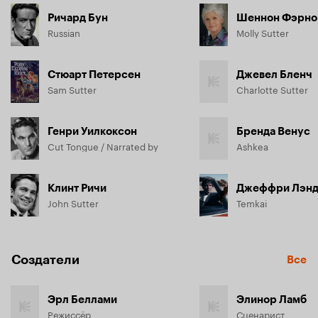
Ричард Бун
Шеннон Фэрно
Russian
Molly Sutter
Стюарт Петерсен
Джевел Бленч
Sam Sutter
Charlotte Sutter
Генри Уилкоксон
Бренда Венус
Cut Tongue / Narrated by
Ashkea
Клинт Ричи
Джеффри Лэн
John Sutter
Temkai
Создатели
Все
Эрл Беллами
Элинор Ламб
Режиссёр
Сценарист