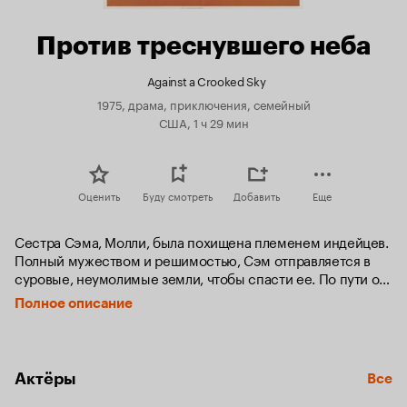
Против треснувшего неба
Against a Crooked Sky
1975, драма, приключения, семейный
США, 1 ч 29 мин
Оценить
Буду смотреть
Добавить
Еще
Сестра Сэма, Молли, была похищена племенем индейцев. 
Полный мужеством и решимостью, Сэм отправляется в 
суровые, неумолимые земли, чтобы спасти ее. По пути он 
встречается с русским охотником, который соглашается 
Полное описание
помочь Сэму в поисках сестры. Разворачивается 
захватывающее приключение, в котором герои, 
вынужденные показать всю свою храбрость, следуют по 
следам индейского племени и выживают в практически 
Актёры
Все
бесплодных землях.