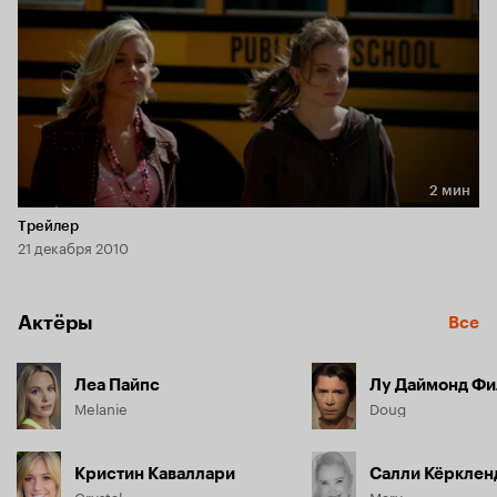
2 мин
Длительность 2 мин
Трейлер
21 декабря 2010
Актёры
Все
Леа Пайпс
Лу Даймонд Фи
Melanie
Doug
Кристин Каваллари
Салли Кёрклен
Crystal
Mary