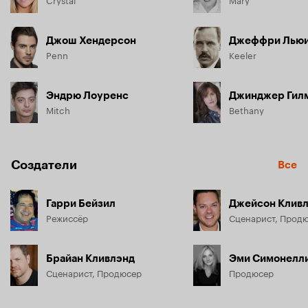
Джош Хендерсон
Джеффри Лью
Penn
Keeler
Эндрю Лоуренс
Джинджер Гил
Mitch
Bethany
Создатели
Все
Гарри Бейзил
Джейсон Клив
Режиссёр
Сценарист, Прод
Брайан Кливлэнд
Эми Симонелл
Сценарист, Продюсер
Продюсер