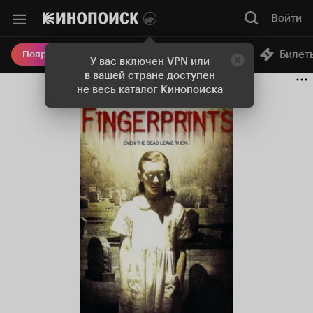
Войти
Онлайн-кинотеатр
Билет
Попробовать Плюс
У вас включен VPN или
в вашей стране доступен
не весь каталог Кинопоиска