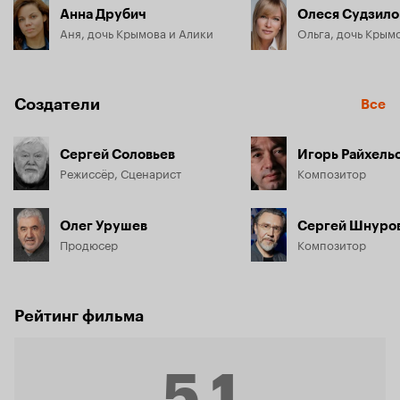
Анна Друбич
Олеся Судзило
Аня, дочь Крымова и Алики
Создатели
Все
Сергей Соловьев
Игорь Райхель
Режиссёр, Сценарист
Композитор
Олег Урушев
Сергей Шнуро
Продюсер
Композитор
Рейтинг фильма
5.1