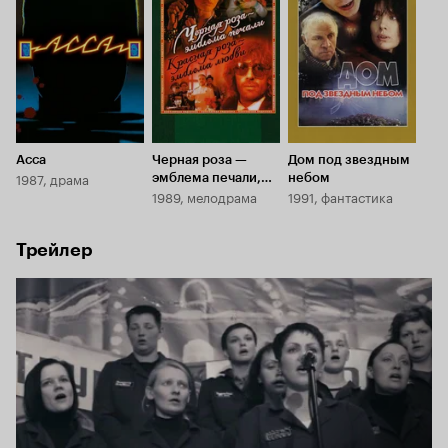
7.9
7.6
6.1
Асса
Черная роза —
Дом под звездным
1987, драма
эмблема печали,
небом
1989, мелодрама
1991, фантастика
красная роза —
эмблема любви
Трейлер