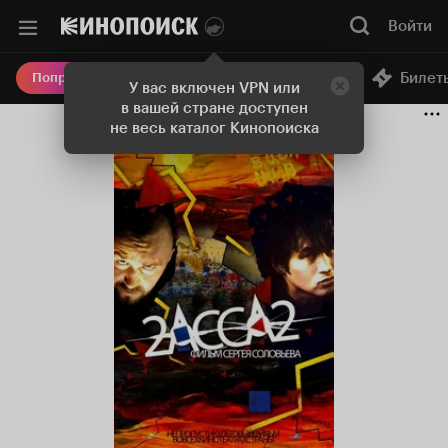
Войти
Онлайн-кинотеатр
Билет
Попробовать Плюс
У вас включен VPN или
в вашей стране доступен
не весь каталог Кинопоиска