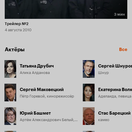
3 мин
Длительность 3 мин
Трейлер №2
4 августа 2010
Актёры
Все
Татьяна Друбич
Сергей Шнуро
Алика Алданова
Шнур
Сергей Маковецкий
Екатерина Вол
Пётр Горевой, кинорежиссёр
Аделаида, певица
Юрий Башмет
Стас Барецкий
Артём Александрович Белый, альтист
камео