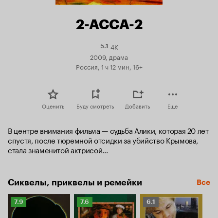
2-АССА-2
4K
Рейтинг
5.1
Кинопоиска
2009, драма
5.1
Россия, 1 ч 12 мин, 16+
Оценить
Буду смотреть
Добавить
Еще
В центре внимания фильма — судьба Алики, которая 20 лет 
спустя, после тюремной отсидки за убийство Крымова, 
стала знаменитой актрисой...
Сиквелы, приквелы и ремейки
Все
Рейтинг
Рейтинг
Рейтинг
7.9
7.6
6.1
Кинопоиска
Кинопоиска
Кинопоиска