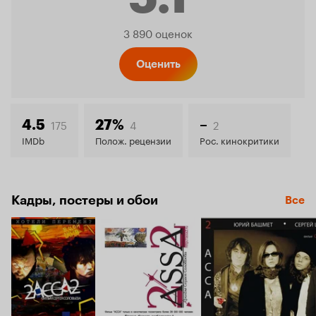
Рейтинг
3 890 оценок
Кинопо
Оценить
5.1
175
4
2
4.5
27%
–
IMDb
Полож. рецензии
Рос. кинокритики
Кадры, постеры и обои
Все