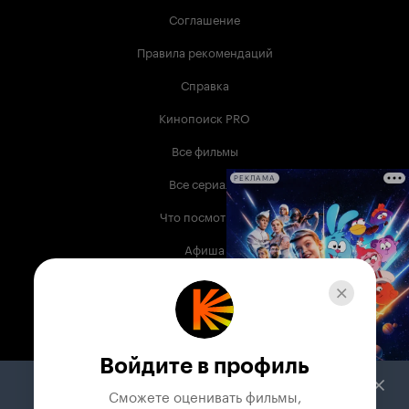
Соглашение
Правила рекомендаций
Справка
Кинопоиск PRO
Все фильмы
Все сериалы
РЕКЛАМА
Что посмотреть
Афиша
Музыка
Телепрограмма
Книги
Войдите в профиль
Служба поддержки
Сможете оценивать фильмы,
