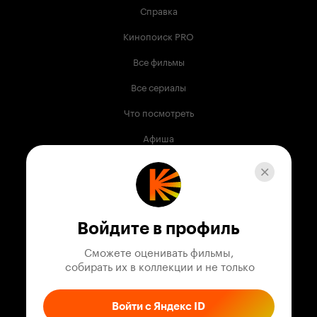
Справка
Кинопоиск PRO
Все фильмы
Все сериалы
Что посмотреть
Афиша
Музыка
Телепрограмма
Книги
Войдите в профиль
Служба поддержки
Сможете оценивать фильмы,

 собирать их в коллекции и не только
© 2003 —
2026
,
Кинопоиск
18
+
Проект компании
Войти с Яндекс ID