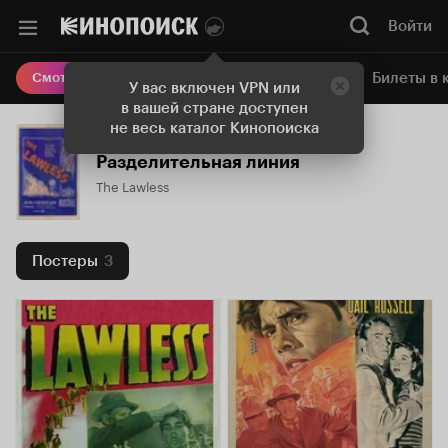
Войти
Онлайн-кинотеатр
Билеты в 
Смотреть кино
У вас включен VPN или
в вашей стране доступен
не весь каталог Кинопоиска
Разделительная линия
The Lawless
Постеры
3