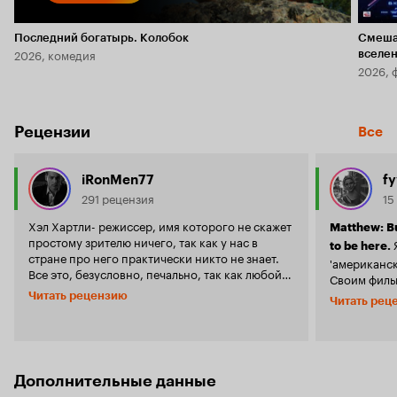
Последний богатырь. Колобок
Смеша
2026, комедия
вселе
2026, 
Рецензии
Все
iRonMen77
f
291 рецензия
15
Хэл Хартли- режиссер, имя которого не скажет
Matthew: But why you?
простому зрителю ничего, так как у нас в
Я всегда считала, что выражение
to be here.
стране про него практически никто не знает.
'американск
Все это, безусловно, печально, так как любой
Своим филь
из фильмов Хартли лучше, чем любая из
(который я 
Читать рецензию
Читать рец
нынешних подделок. Хотя, что бы понимать
который вс
любой из его фильмов, нужно думать, и
уверенность
чувствовать, а многим этого просто не хочется.
от нее камня на камн
А ведь режиссер практически во всех своих
режиссер го
работах поэтичен, и практически всегда не
проблемах, 
Дополнительные данные
пытается скрыть что-то в глубине, выставляя на
делает это 