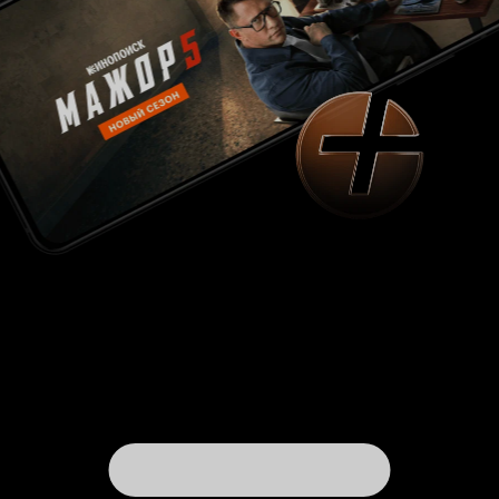
вдохновенный. В остальном же фильм
действительно забавен, а в некоторых
моментах очень смешон. Но юмор жизненный,
как и сам фильм, в нем есть душа, и нет ни
грамма фальши, что безусловное достижение.
Но больше всего хочется выделить режиссуру,
давно я не видел столь тонкой и умелой
расстановки мелочей в кадре, после такого
любой кадр фильма хочется повесить в
рамочке на стену. Ну и как всегда у Хартли
актеры безумно хороши, как и в главных ролях,
так и на втором плане. В итоге перед нами
очень цельный фильм, в котором хорошо все.
Такие фильмы нужно смотреть и чувствовать, а
так же время от времени пересматривать, я
уверен при каждом просмотре находится что-
то новое.