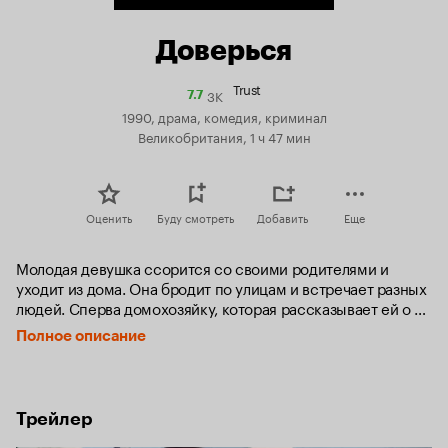
Доверься
Trust
3K
Рейтинг
7.7
Кинопоиска
1990, драма, комедия, криминал
7.7
Великобритания, 1 ч 47 мин
Оценить
Буду смотреть
Добавить
Еще
Молодая девушка ссорится со своими родителями и 
уходит из дома. Она бродит по улицам и встречает разных 
людей. Сперва домохозяйку, которая рассказывает ей о 
своих проблемах и немного помогает. Затем мужчину, 
Полное описание
который берёт бездомную девушку к себе домой. Между 
парочкой возникает любовь…
Трейлер