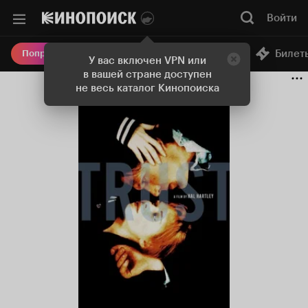
Войти
Онлайн-кинотеатр
Билет
Попробовать Плюс
У вас включен VPN или
в вашей стране доступен
не весь каталог Кинопоиска