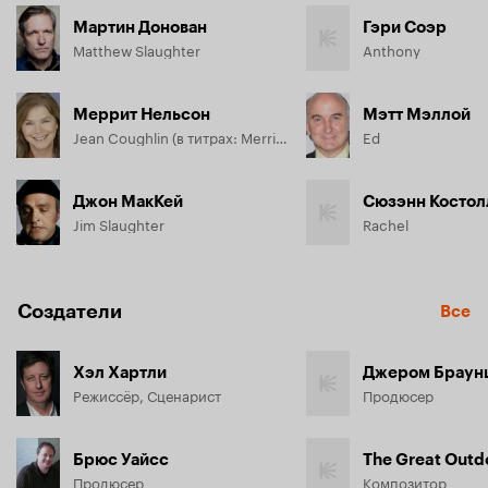
Мартин Донован
Гэри Соэр
Matthew Slaughter
Anthony
Меррит Нельсон
Мэтт Мэллой
Jean Coughlin (в титрах: Merritt Nelson)
Ed
Джон МакКей
Сюзэнн Костол
Jim Slaughter
Rachel
Создатели
Все
Хэл Хартли
Джером Браун
Режиссёр, Сценарист
Продюсер
Брюс Уайсс
The Great Outd
Продюсер
Композитор