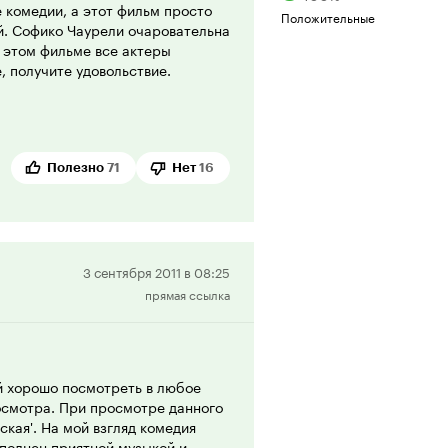
 комедии, а этот фильм просто
Положительные
й. Софико Чаурели очаровательна
 этом фильме все актеры
, получите удовольствие.
Полезно
71
Нет
16
Положительная
3 сентября 2011 в 08:25
прямая ссылка
рецензия
й хорошо посмотреть в любое
осмотра. При просмотре данного
ская'. На мой взгляд комедия
аполнен приятной музыкой и