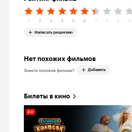
1
2
3
4
5
6
7
8
9
10
Написать рецензию
Нет похожих фильмов
Знаете похожие фильмы?
Добавить
Билеты в кино
Рейтинг
2.0
Кинопоиска
2.0