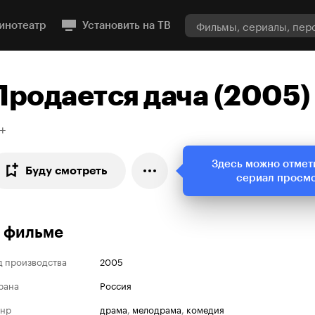
инотеатр
Установить на ТВ
Продается дача (2005)
+
Здесь можно отмет
Буду смотреть
сериал просм
 фильме
д производства
2005
рана
Россия
нр
драма
,
мелодрама
,
комедия