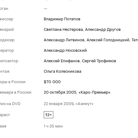
оган
—
жиссер
Владимир Потапов
енарий
Светлана Нестерова
,
Александр Другов
одюсер
Александр Литвинов
,
Алексей Голодницкий
,
Тат
ератор
Александр Носовский
мпозитор
Алексей Епифанов
,
Сергей Трофимов
нтаж
Ольга Колесникова
оры в России
$70 000
емьера в России
20 октября 2005
,
«Каро-Премьер»
лиз на DVD
22 января 2009, «Азимут»
зраст
12+
емя
1 ч 35 мин