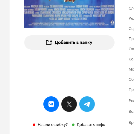
Сл
Ре
Сц
Пр
Добавить в папку
Оп
Ко
Мо
Сб
Пр
Ре
Во
Вр
Нашли ошибку?
Добавить инфо