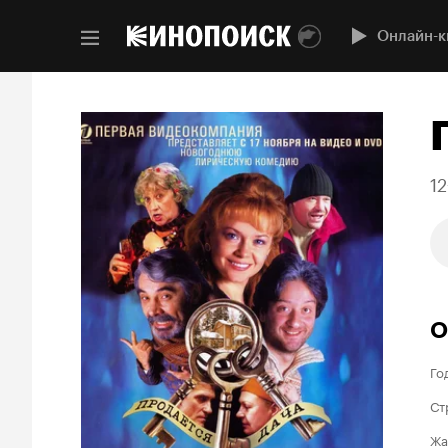
Онлайн-к
12
О
Го
Ст
Жа