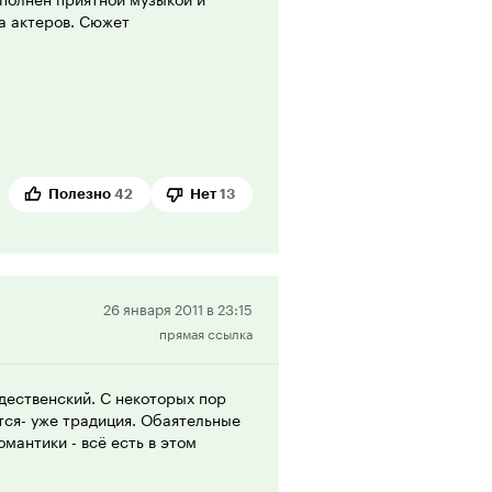
а актеров. Сюжет
Полезно
42
Нет
13
Положительная
26 января 2011 в 23:15
прямая ссылка
рецензия
дественский. С некоторых пор
тся- уже традиция. Обаятельные
мантики - всё есть в этом