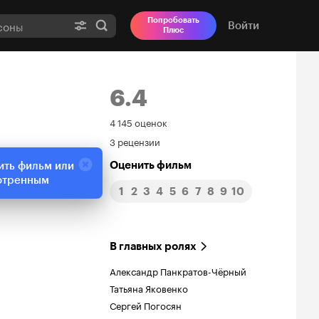
Попробовать
Войти
Плюс
6.4
Рейтинг
4 145 оценок
3 рецензии
Кинопоиска
Оценить фильм
ить фильм или
6.4
отренным
1
2
3
4
5
6
7
8
9
10
В главных ролях
Александр Панкратов-Чёрный
Татьяна Яковенко
Сергей Погосян