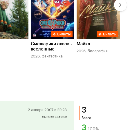
Билеты
Билеты
Смешарики сквозь
Майкл
Зл
вселенные
мер
2026, биография
2026, фантастика
202
3
Положительная
2 января 2007 в 22:28
прямая ссылка
рецензия
Всего
3
100
%