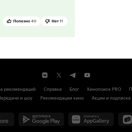
Полезно
40
Нет
11
а рекомендаций
Справка
Блог
Кинопоиск PRO
П
Передачи и шоу
Рекомендации кино
Акции и подписка