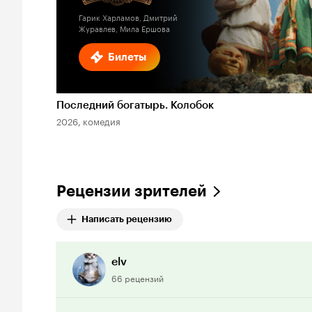
Гарик Харламов, Дмитрий
Журавлев, Мила Ершова
Билеты
Последний богатырь. Колобок
2026, комедия
Рецензии зрителей
Написать рецензию
elv
66 рецензий