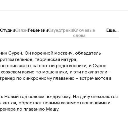
Студии
Связи
Рецензии
Саундтреки
Ключевые
Еще...
слова
нин Сурен. Он коренной москвич, обладатель
ритязательное, творческая натура,
нно приезжают на постой родственники, и Сурен
 хозяевам какие-то мошенники, и эти покупатели –
-тренер по синхронному плаванию – встречаются в
ть Новый год совсем по-другому. На дачу съезжаются
тывается, обрастает новыми взаимоотношениями и
тренера по плаванию Машу.