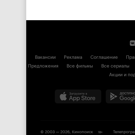
Вакансии
Реклама
Соглашение
Пра
Предложения
Все фильмы
Все сериалы
Акции и по
© 2003 —
2026
,
Кинопоиск
Телепрогр
18
+