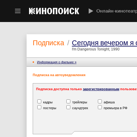
Онлайн-кинотеат
Подписка
/
Сегодня вечером я 
I'm Dangerous Tonight, 1990
Информация o фильме »
Подписка на автоуведомления
Подписка доступна только
зарегистрированным
пользова
кадры
трейлеры
афиша
постеры
саундтрек
премьера в РФ