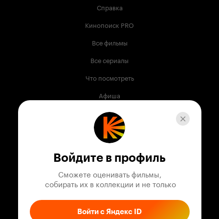
Справка
Кинопоиск PRO
Все фильмы
Все сериалы
Что посмотреть
Афиша
Музыка
Телепрограмма
Книги
Войдите в профиль
Служба поддержки
Сможете оценивать фильмы,

 собирать их в коллекции и не только
© 2003 —
2026
,
Кинопоиск
18
+
Проект компании
Войти с Яндекс ID