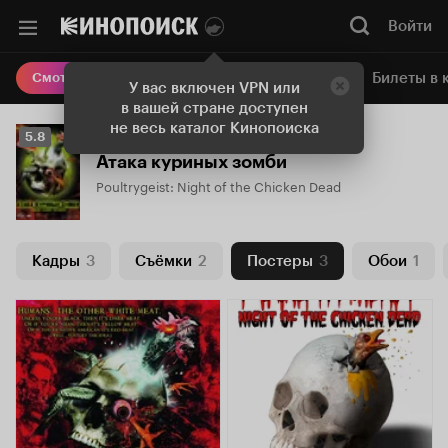
Войти
Онлайн-кинотеатр
Билеты в 
Смотреть кино
У вас включен VPN или
в вашей стране доступен
не весь каталог Кинопоиска
Рейтинг
5.8
Кинопоиска
Атака куриных зомби
5.8
Poultrygeist: Night of the Chicken Dead
Кадры
3
Съёмки
2
Постеры
3
Обои
1