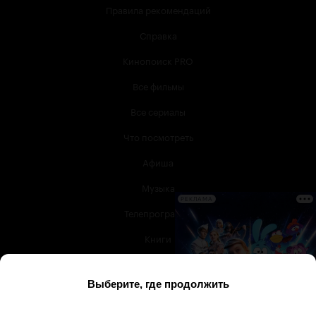
Правила рекомендаций
Справка
Кинопоиск PRO
Все фильмы
Все сериалы
Что посмотреть
Афиша
Музыка
РЕКЛАМА
Телепрограмма
Книги
Служба поддержки
© 2003 —
2026
,
Кинопоиск
18
+