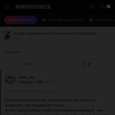
Войти
Онлайн-кинотеатр
Билеты в 
Смотреть кино
Агент национальной безопасности (сериал)
1999
Рецензии
8
8
100%
vahik_ara
4 февраля 2008
14:26
Алексей, Алешенька, Сынок…
Новая волна российских телесериалов, про ментов и
водителей, про страдания и слезы…
А этот сериал забрал своей необычной атмосферой, чем