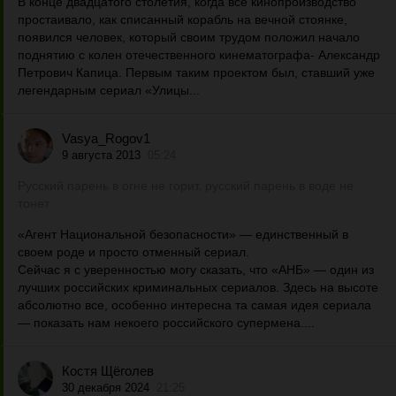
В конце двадцатого столетия, когда всё кинопроизводство
простаивало, как списанный корабль на вечной стоянке,
появился человек, который своим трудом положил начало
поднятию с колен отечественного кинематографа- Александр
Петрович Капица. Первым таким проектом был, ставший уже
легендарным сериал «Улицы...
Vasya_Rogov1
9 августа 2013
05:24
Русский парень в огне не горит, русский парень в воде не
тонет
«Агент Национальной безопасности» — единственный в
своем роде и просто отменный сериал.
Сейчас я с уверенностью могу сказать, что «АНБ» — один из
лучших российских криминальных сериалов. Здесь на высоте
абсолютно все, особенно интересна та самая идея сериала
— показать нам некоего российского супермена....
Костя Щёголев
30 декабря 2024
21:25