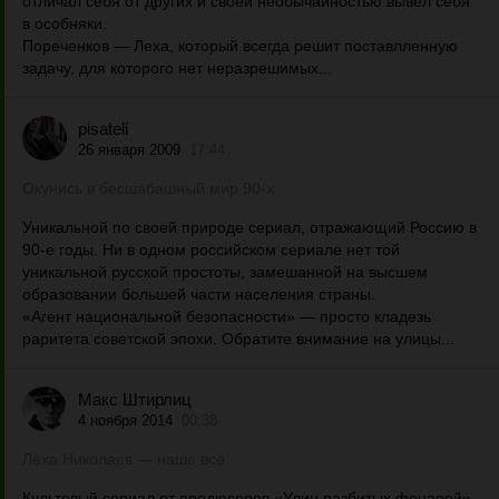
отличал себя от других и своей необычайностью вывел себя
в особняки.
Пореченков — Леха, который всегда решит поставлленную
задачу, для которого нет неразрешимых...
pisateli
26 января 2009
17:44
Окунись в бесшабашный мир 90-х
Уникальной по своей природе сериал, отражающий Россию в
90-е годы. Ни в одном российском сериале нет той
уникальной русской простоты, замешанной на высшем
образовании большей части населения страны.
«Агент национальной безопасности» — просто кладезь
раритета советской эпохи. Обратите внимание на улицы...
Макс Штирлиц
4 ноября 2014
00:38
Лёха Николаев — наше всё
Культовый сериал от продюсеров «Улиц разбитых фонарей».