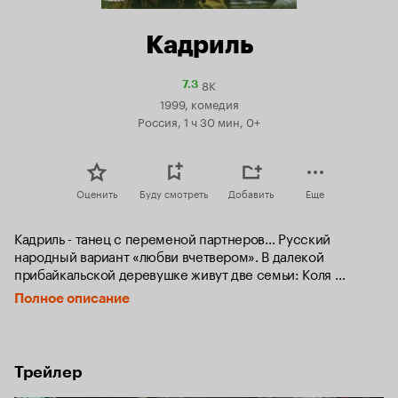
Кадриль
8K
Рейтинг
7.3
Кинопоиска
1999, комедия
7.3
Россия, 1 ч 30 мин, 0+
Оценить
Буду смотреть
Добавить
Еще
Кадриль - танец с переменой партнеров… Русский 
народный вариант «любви вчетвером». В далекой 
прибайкальской деревушке живут две семьи: Коля 
Звягинцев с женой Лидой и его сосед Саня Арефьев с 
Полное описание
женой Валей. Две соседки решили в сердцах «махнуться» 
своими непутевыми, подвыпившими мужиками...
Трейлер