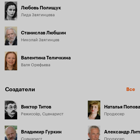
Любовь Полищук
Лида Звягинцева
Станислав Любшин
Николай Звягинцев
Валентина Теличкина
Валя Орефьева
Создатели
Все
Виктор Титов
Наталья Попов
Режиссёр, Сценарист
Продюсер
Владимир Гуркин
Александр Лит
Сценарист
Продюсер