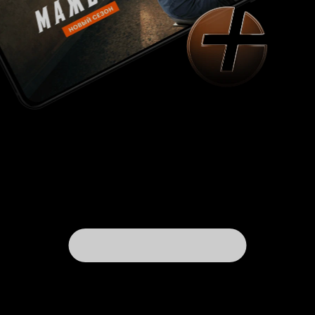
лучшее, что было в фильме. Вот это хороший
юмор. Кстати, это очень показательно для
фильмов Виктора Титова. Режиссёр он
неоднозначный и наряду с 'Здравствуйте, я
ваша тётя' может снять 'Анекдоты', которые
смотреть очень непросто. А 'Кадриль' я
смотреть не советую. Лучше пересмотреть
действительно блистательную деревенскую
комедию 'Любовь и голуби'. 3 из 10