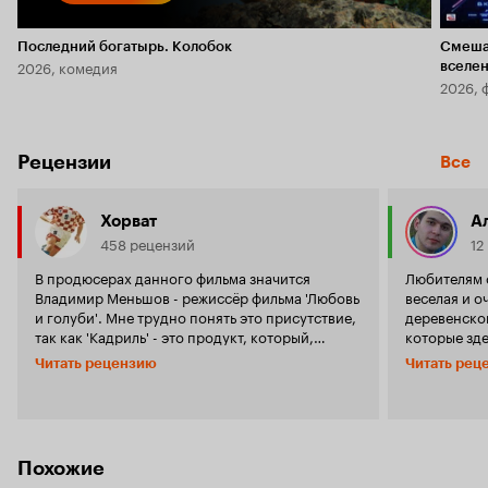
Последний богатырь. Колобок
Смеша
2026, комедия
вселе
2026, 
Рецензии
Все
Хорват
А
458 рецензий
12
В продюсерах данного фильма значится
Любителям 
Владимир Меньшов - режиссёр фильма 'Любовь
веселая и о
и голуби'. Мне трудно понять это присутствие,
деревенско
так как 'Кадриль' - это продукт, который,
которые зде
видимо, пытался прыгнуть до уровня фильма
Множество 
Читать рецензию
Читать рец
Меньшова, но на деле лишь дрыгнул ногой и
диалоги - в
успокоился на этом. Если 'Любовь из голуби'
настроение. Фильм идет недолго и поэт
пропустить через человеческую многоножку,
совсем не 
то на выходе получится 'Кадриль'. Данный
фильм про деревню, весёлых деревенских
Похожие
жителей в возрасте, водочку, комичную