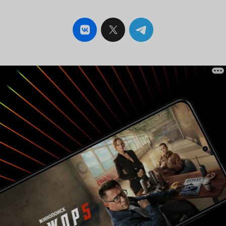
наполнены шутками. Кроме того, я понимаю,
что деревенских жителей пытались изобразить
реалистичнее, но, на мой взгляд,
перестарались. В той же кинокартине 'Любовь
и голуби' на героев вполне приятно было
смотреть. В 'Кадриле' же с первых кадров я
вижу, как герой Станислава Любшина
просыпается в грязной, замызганной
тельняшке, в которой ходит весь фильм, а у
героя Олега Табакова всего одни штаны,
которые он носит, судя по всему, несколько
недель. Это омерзительно. Я представляю, как
они воняют в своих заляпанных рваных
тельняшках, в которых и ходят, и спят.
Приятного мало. У героя Любшина к тому же
весь фильм я наблюдал грязные волосы,
свисающие сосульками. Нет, это всё разудалой
комедии совсем не к лицу. Это противно. Сам
сюжет обмена мужьями я ещё могу принять,
чёрт с ним. Но подан он как-то скомкано, да и
опять-таки весёлых эпизодов я для себя
совершенно не нашёл. Единственная радость
фильма, которая к сюжету относится очень
слабо – это собачка, которая преданно
помогает воровать кирпичи. Собачка – самое