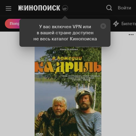
Войти
Онлайн-кинотеатр
Билет
Попробовать Плюс
У вас включен VPN или
в вашей стране доступен
не весь каталог Кинопоиска