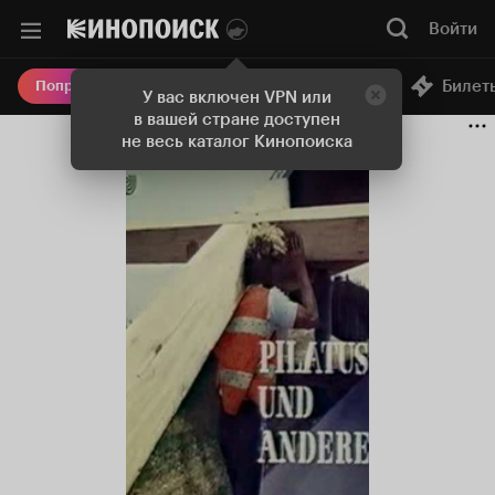
Войти
Онлайн-кинотеатр
Билет
Попробовать Плюс
У вас включен VPN или
в вашей стране доступен
не весь каталог Кинопоиска