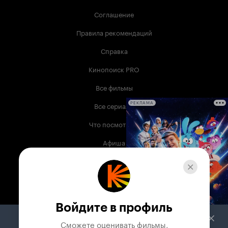
Соглашение
Правила рекомендаций
Справка
Кинопоиск PRO
Все фильмы
Все сериалы
РЕКЛАМА
Что посмотреть
Афиша
Музыка
Телепрограмма
Книги
Войдите в профиль
Служба поддержки
Сможете оценивать фильмы,
