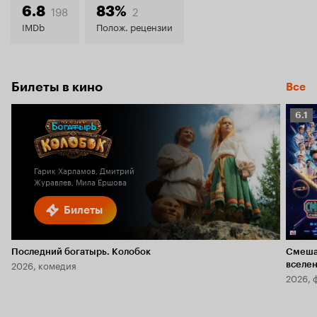
6.6
198
2
6.8
83%
IMDb
Полож. рецензии
Билеты в кино
Все
Рейт
6.1
Кино
6.1
Гарик Харламов, Дмитрий
Журавлев, Мила Ершова
Билеты
Последний богатырь. Колобок
Смеша
2026, комедия
вселе
2026, 