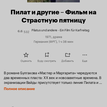
Пилат и другие – Фильм на
Страстную пятницу
Pilatus und andere - Ein Film für Karfreitag
532
Рейтинг
6.6
Кинопоиска
1971, драма
6.6
Германия (ФРГ), 1 ч 38 мин
Оценить
Буду смотреть
Добавить
Еще
В романе Булгакова «Мастер и Маргарита» чередуются 
два временных пласта: XX век и новозаветные времена. В 
экранизации Вайды присутствует только линия Пилата и 
Иешуа Га-Ноцри, однако она перенесена в 
Полное описание
современность. Так, Левий Матфей  выглядит 
современным тележурналистом, делающим репортаж с 
Голгофы, а Иуда Искариот  доносит на Иешуа по телефону-
автомату; когда он кладёт трубку, из автомата выпадают 