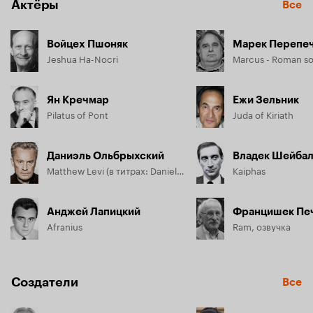
Актёры
Все
тридцать сребренников. Свой крестный путь Га-Ноцри 
проходит по улицам Франкфурта-на-Майне.
Войцех Пшоняк
Марек Перепе
Jeshua Ha-Nocri
Marcus - Roman so
Ян Кречмар
Ежи Зельник
Pilatus of Pont
Juda of Kiriath
Даниэль Ольбрыхский
Владек Шейба
Matthew Levi (в титрах: Daniel Olbrychsky)
Kaiphas
Анджей Лапицкий
Францишек Пе
Afranius
Ram, озвучка
Создатели
Все