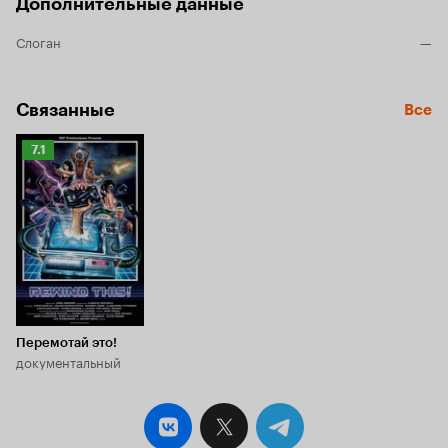
Дополнительные данные
Впрочем, главный антигерой – отнюдь не
горбун из Нотр-Дама и не прочь пощеголять
добрую часть фильма с обнажённым торсом.
Слоган
—
Неудивительно, что дамы, зачастую без царей в
головах, липнут к нему, как мухи к мёду. Только
вот если у несчастного парижанина сердце
Связанные
Все
было наполнено добротой, у его
американского антипода оно заключает в себе
не самые лучшие человеческие качества. А
Рейтинг
7.1
потому участь каждой из этих меркантильных
Кинопоиска
дур предрешена. Как это водится в подобных
7.1
историях, на протяжении действа злодею
фантастически везёт. Только вот везение это
очень быстро приобретает
псевдореалистичный характер. Сотрудники
правоохранительных органов всеми
возможными способами сопротивляются
необходимости привлечь Уилсона к
ответственности, игнорируя даже самые
Перемотай это!
неопровержимые доказательства. Апофеозом
документальный
этого дешёвенького спектакля является и
вовсе странный эпизод, в котором одна
незадачливая недожертва злодея в ходе
процедуры опознания преступника чудесным
образом «забывает» его внешность. Особенно