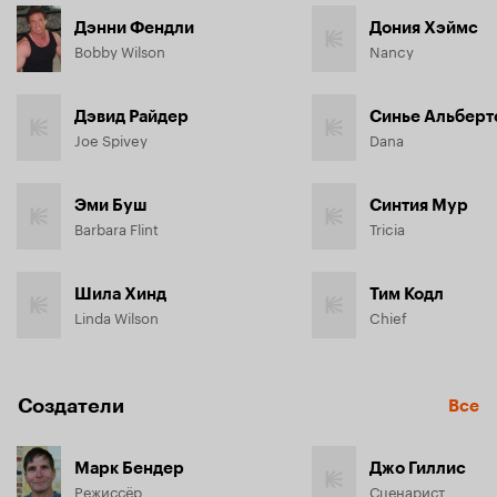
Дэнни Фендли
Дония Хэймс
Bobby Wilson
Nancy
Дэвид Райдер
Синье Альберт
Joe Spivey
Dana
Эми Буш
Синтия Мур
Barbara Flint
Tricia
Шила Хинд
Тим Кодл
Linda Wilson
Chief
Создатели
Все
Марк Бендер
Джо Гиллис
Режиссёр
Сценарист