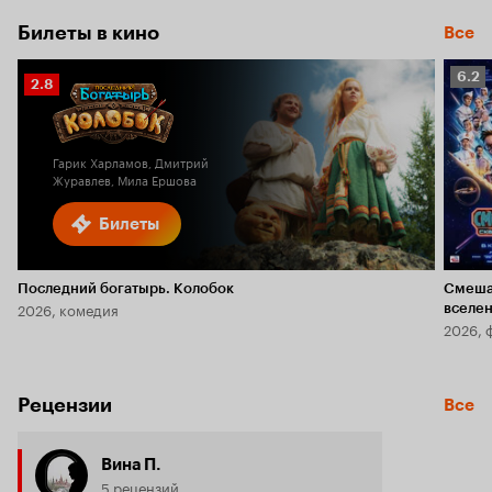
Билеты в кино
Все
Рейт
6.2
Рейтинг
2.8
Кино
Кинопоиска
6.2
2.8
Гарик Харламов, Дмитрий
Журавлев, Мила Ершова
Билеты
Последний богатырь. Колобок
Смеша
2026, комедия
вселе
2026, 
Рецензии
Все
Вина П.
5 рецензий