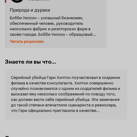
Природа и дураки
Бобби Уилсон – успешный бизнесмен,
обеспеченный человек, руководитель
нескольких фабрик и риэлторских фирм в
своём городе. Бобби Уилсон – образцовый
семьянин, женатый на любимой женщине, отец
Читать рецензию
двоих детей, которым он посвящает
свободное время. Бобби Уилсон –
неуравновешенный и закомплексованный тип,
патологический эгоист с садистскими
Знаете ли вы что...
наклонностями. С детства считал себя лучше
других, вот только реальность не всегда
Серийный убийца Гэри Хилтон поучаствовал в создании
соответствовала этой доктрине. И остался он в
фильма в качестве консультанта. Хилтон совершенно
душе своей неудачником, озлобленным на весь
случайно познакомился с одним из создателей фильма и
мир. Подобны примеры можно найти где
высказал ему несколько соображений по поводу того,
угодно, однако в США психически
как должен вести себя серийный убийца. Эти замечания
неустойчивые обыватели настолько любимы
до такой степени впечатлили сценариста и режиссера,
местными кинодеятелями, что последние не
что Гэри официально пригласили в качестве
возводят их разве что в ранг супергероев. И
консультанта и выплатили гонорар. Арестован Хилтон
надо сказать, получается это далеко не всегда
был только в январе 2008 г.
удачно. В триллере «Смертельный бег», снятом
малоизвестным режиссёрским дуэтом,
жертвами становятся, в основном, женщины.