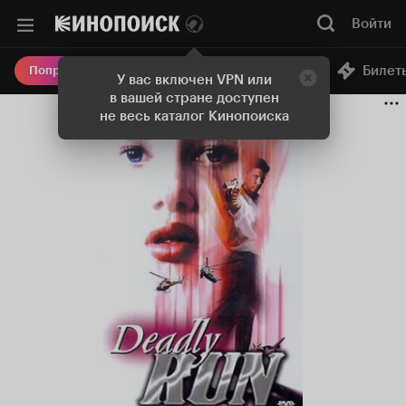
Войти
Онлайн-кинотеатр
Билет
Попробовать Плюс
У вас включен VPN или
в вашей стране доступен
не весь каталог Кинопоиска