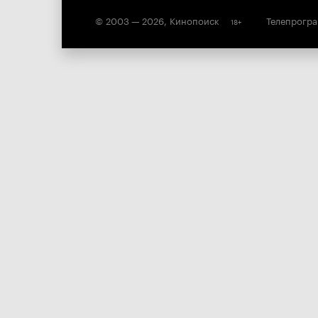
© 2003 —
2026
,
Кинопоиск
Телепрогр
18
+